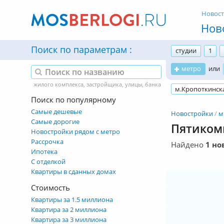
Новос
Нов
Поиск по параметрам
студии
1
метро
или
м.Кропоткинск
Поиск по популярному
Самые дешевые
Новостройки
м
Самые дорогие
Пятиком
Новостройки рядом с метро
Рассрочка
Найдено
1 но
Ипотека
С отделкой
Квартиры в сданных домах
Стоимость
Квартиры за 1.5 миллиона
Квартира за 2 миллиона
Квартира за 3 миллиона