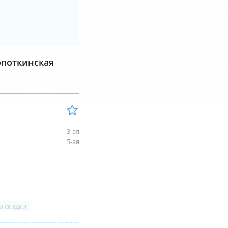
опоткинская
3-ая
5-ая
и скидки