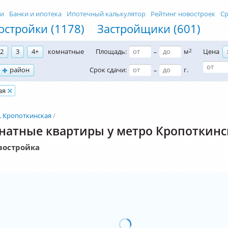
ти
Банки и ипотека
Ипотечный калькулятор
Рейтинг новостроек
Ср
остройки (1178)
Застройщики (601)
2
3
4+
комнатные
Площадь:
м
2
Цена
–
район
Срок сдачи:
г.
–
ая
. Кропоткинская
натные квартиры у метро Кропоткинс
востройка