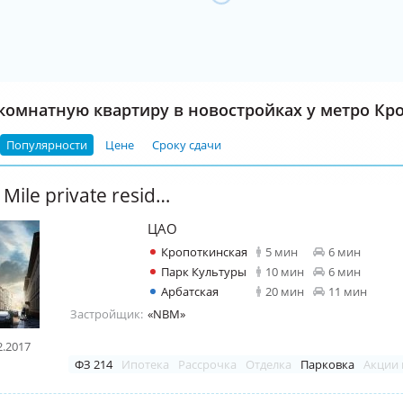
комнатную квартиру в новостройках у метро Кр
Популярности
Цене
Сроку сдачи
ЖК "Golden Mile private residences"
ЦАО
Кропоткинская
5 мин
6 мин
Парк Культуры
10 мин
6 мин
Арбатская
20 мин
11 мин
Застройщик:
«NBM»
2.2017
ФЗ 214
Ипотека
Рассрочка
Отделка
Парковка
Акции 