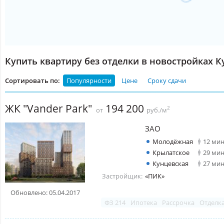
Купить квартиру без отделки в новостройках 
Сортировать по:
Популярности
Цене
Сроку сдачи
ЖК "Vander Park"
194 200
2
от
руб./м
ЗАО
Молодёжная
12 ми
Крылатское
29 ми
Кунцевская
27 ми
Застройщик:
«ПИК»
Обновлено: 05.04.2017
ФЗ 214
Ипотека
Рассрочка
Отделк