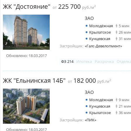
ЖК "Достояние"
225 700
2
от
руб./м
ЗАО
Молодёжная
5 мин
Крылатское
26 ми
Кунцевская
31 ми
Застройщик:
«Галс-Девелопмент»
Обновлено: 18.03.2017
ФЗ 214
Ипотека
Рассрочка
Отделк
ЖК "Ельнинская 14Б"
182 000
2
от
руб./м
ЗАО
Молодёжная
9 мин
Кунцевская
21 ми
Крылатское
36 ми
Застройщик:
«ПИК»
Обновлено: 18.03.2017