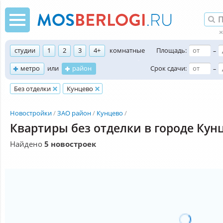
студии
1
2
3
4+
комнатные
Площадь:
–
метро
или
район
Срок сдачи:
–
Без отделки
Кунцево
Новостройки
ЗАО район
Кунцево
Квартиры без отделки в городе Кун
Найдено
5 новостроек