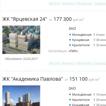
ФЗ 214
Ипотека
Рассрочка
Отделк
ЖК "Ярцевская 24"
177 300
2
от
руб./м
ЗАО
Молодёжная
4 мин
Кунцевская
30 ми
Крылатское
33 ми
Застройщик:
«ПИК»
Обновлено: 22.03.2017
ФЗ 214
Ипотека
Рассрочка
Отделк
ЖК "Академика Павлова"
151 100
2
от
руб./м
ЗАО
Молодёжная
10 ми
Крылатское
20 ми
Кунцевская
39 ми