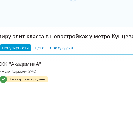
тиру элит класса в новостройках у метро Кунцев
Популярности
Цене
Сроку сдачи
ЖК "АкадемикА"
«Нью-Кармэл»
, ЗАО
Все квартиры проданы