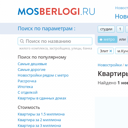
Новос
Нов
Поиск по параметрам
студии
1
метро
или
Элит
м.Кун
Поиск по популярному
Самые дешевые
Новостройки
м
Самые дорогие
Квартиры
Новостройки рядом с метро
Рассрочка
Найдено
1 но
Ипотека
С отделкой
Квартиры в сданных домах
Стоимость
Квартиры за 1.5 миллиона
Квартира за 2 миллиона
Квартира за 3 миллиона