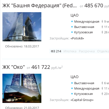
ЖК "Башня Федерация" (Federation Tower)
485 670
от
руб
ЦАО
Международная
9 
Выставочная
11
Кутузовская
26
Застройщик:
«Potok8»
Обновлено: 18.03.2017
ФЗ 214
Ипотека
Рассрочка
Отделк
ЖК "Око"
461 722
2
от
руб./м
ЦАО
Выставочная
6 
Международная
11
Кутузовская
23
Застройщик:
«Capital Group»
Обновлено: 21.03.2017