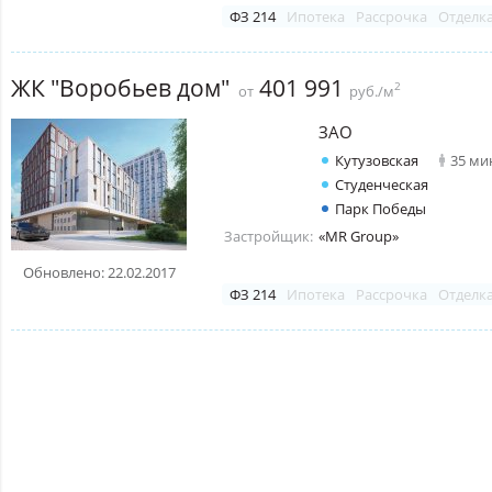
ФЗ 214
Ипотека
Рассрочка
Отделк
ЖК "Воробьев дом"
401 991
2
от
руб./м
ЗАО
Кутузовская
35 ми
Студенческая
Парк Победы
Застройщик:
«MR Group»
Обновлено: 22.02.2017
ФЗ 214
Ипотека
Рассрочка
Отделк