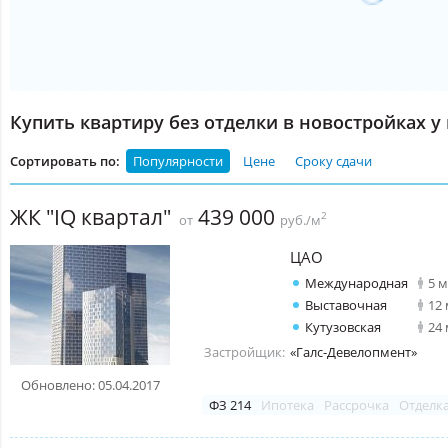
Купить квартиру без отделки в новостройках у
Сортировать по:
Популярности
Цене
Сроку сдачи
ЖК "IQ квартал"
439 000
2
от
руб./м
ЦАО
Международная
5 
Выставочная
12
Кутузовская
24
Застройщик:
«Галс-Девелопмент»
Обновлено: 05.04.2017
ФЗ 214
Ипотека
Рассрочка
Отделк