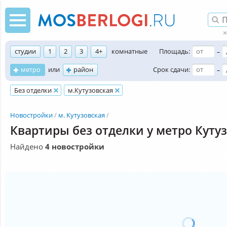
студии
1
2
3
4+
комнатные
Площадь:
–
метро
или
район
Срок сдачи:
–
Без отделки
м.Кутузовская
Новостройки
м. Кутузовская
Квартиры без отделки у метро Куту
Найдено
4 новостройки