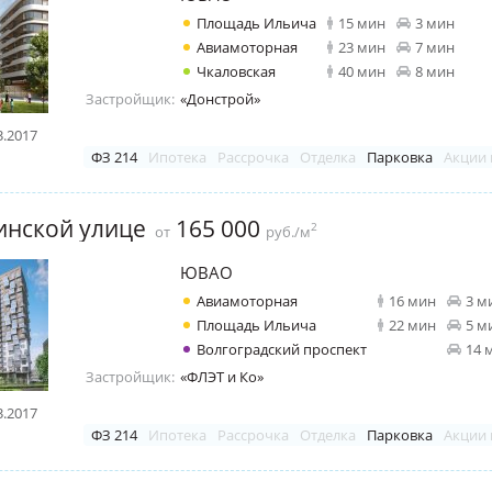
Площадь Ильича
15 мин
3 мин
Авиамоторная
23 мин
7 мин
Чкаловская
40 мин
8 мин
Застройщик:
«Донстрой»
3.2017
ФЗ 214
Ипотека
Рассрочка
Отделка
Парковка
Акции 
инской улице
165 000
2
от
руб./м
ЮВАО
Авиамоторная
16 мин
3 м
Площадь Ильича
22 мин
5 м
Волгоградский проспект
14 
Застройщик:
«ФЛЭТ и Ко»
3.2017
ФЗ 214
Ипотека
Рассрочка
Отделка
Парковка
Акции 