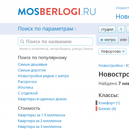
Новос
Нов
Поиск по параметрам
студии
1
метро
или
Лефортово
Поиск по популярному
Самые дешевые
Новостройки
Ю
Самые дорогие
Новостро
Новостройки рядом с метро
Рассрочка
Найдено
7 но
Ипотека
С отделкой
Классы:
Квартиры в сданных домах
Комфорт (1)
Стоимость
Бизнес (6)
Квартиры за 1.5 миллиона
Квартира за 2 миллиона
Квартира за 3 миллиона