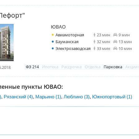
Лефорт"
ЮВАО
Авиамоторная
23 мин
9 мин
Бауманская
32 мин
13 мин
Электрозаводская
33 мин
10 мин
ФЗ 214
Ипотека
Рассрочка
Отделка
Парковка
Акции 
5.2018
еленные пункты ЮВАО:
)
,
Рязанский (4)
,
Марьино (1)
,
Люблино (3)
,
Южнопортовый (1)