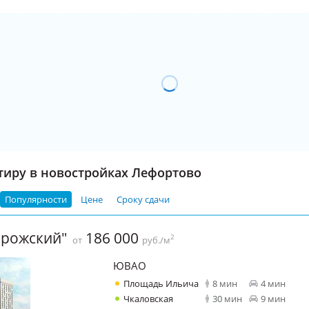
тиру в новостройках Лефортово
Популярности
Цене
Сроку сдачи
орожский"
186 000
2
от
руб./м
ЮВАО
Площадь Ильича
8 мин
4 мин
Чкаловская
30 мин
9 мин