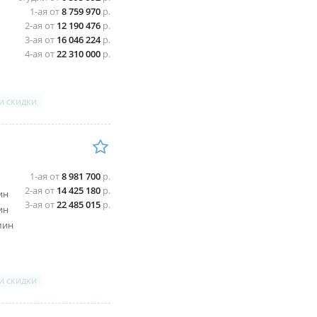
1-ая от
8 759 970
р.
2-ая от
12 190 476
р.
3-ая от
16 046 224
р.
4-ая от
22 310 000
р.
и скидки
1-ая от
8 981 700
р.
2-ая от
14 425 180
р.
ин
3-ая от
22 485 015
р.
ин
мин
и скидки