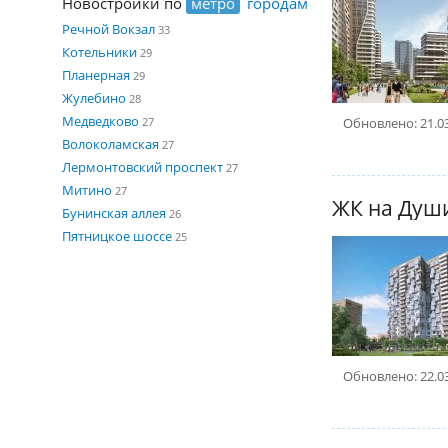
Новостройки по
метро
городам
Речной Вокзал
33
Котельники
29
Планерная
29
Жулебино
28
Медведково
Обновлено: 21.0
27
Волоколамская
27
Лермонтовский проспект
27
Митино
27
ЖК на Душ
Бунинская аллея
26
Пятницкое шоссе
25
Обновлено: 22.0