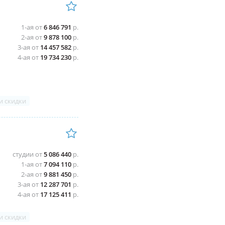
1-ая от
6 846 791
р.
2-ая от
9 878 100
р.
3-ая от
14 457 582
р.
4-ая от
19 734 230
р.
и скидки
студии от
5 086 440
р.
1-ая от
7 094 110
р.
2-ая от
9 881 450
р.
3-ая от
12 287 701
р.
4-ая от
17 125 411
р.
и скидки