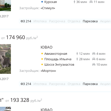
Курская
36 мин
11 мин
Застройщик:
«Стимул»
3.2017
ФЗ 214
Ипотека
Рассрочка
Отделка
Парковка
Акции 
174 960
2
от
руб./м
ЮВАО
Авиамоторная
12 мин
4 мин
Площадь Ильича
28 мин
6 мин
Шоссе Энтузиастов
10 мин
Застройщик:
«Мортон»
3.2017
ФЗ 214
Ипотека
Рассрочка
Отделка
Парковка
Акции 
л"
193 328
2
от
руб./м
ЮВАО