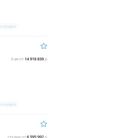
и скидки
3-ая от
14 918 839
р.
и скидки
студии от
6 595 992
р.