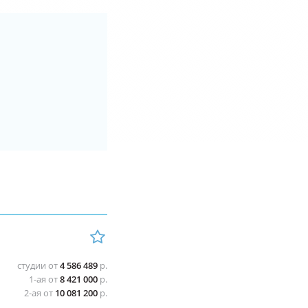
студии от
4 586 489
р.
1-ая от
8 421 000
р.
2-ая от
10 081 200
р.