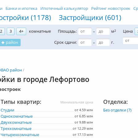
ти
Банки и ипотека
Ипотечный калькулятор
Рейтинг новостроек
Ср
остройки (1178)
Застройщики (601)
2
3
4+
комнатные
Площадь:
м
2
Цена
–
район
Срок сдачи:
г.
–
ВАО район
йки в городе Лефортово
востроек
Типы квартир:
Отделка:
Минимальная цена
Студии
Без отделки (7)
от 4.59 млн
Однокомнатные
от 6.85 млн
Двухкомнатные
от 9.88 млн
Трехкомнатные
от 12.29 млн
Четырехкомнатные
от 17.13 млн