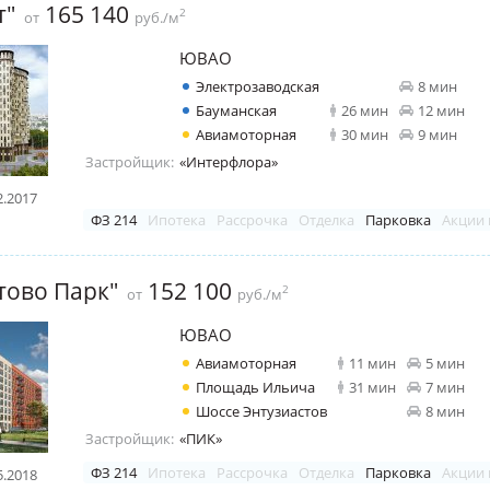
т"
165 140
2
от
руб./м
ЮВАО
Электрозаводская
8 мин
Бауманская
26 мин
12 мин
Авиамоторная
30 мин
9 мин
Застройщик:
«Интерфлора»
2.2017
ФЗ 214
Ипотека
Рассрочка
Отделка
Парковка
Акции 
тово Парк"
152 100
2
от
руб./м
ЮВАО
Авиамоторная
11 мин
5 мин
Площадь Ильича
31 мин
7 мин
Шоссе Энтузиастов
8 мин
Застройщик:
«ПИК»
ФЗ 214
Ипотека
Рассрочка
Отделка
Парковка
Акции 
5.2018