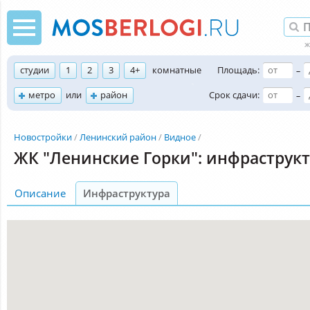
студии
1
2
3
4+
комнатные
Площадь:
–
метро
или
район
Срок сдачи:
–
Новостройки
Ленинский район
Видное
ЖК "Ленинские Горки": инфраструк
Описание
Инфраструктура