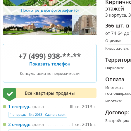
Кирпично
этажей
Посмотреть все фотографии (6)
3 корпуса, 
366 шт. в
от 74.64 до
Отделка:
Класс жилья:
+7 (499) 938-**-**
Территор
Показать телефон
Парковка:
Консультации по недвижимости
Оплата
Ипотека с
Все квартиры проданы
господдержко
Ипотека:
1 очередь
сдана
III кв. 2013 г.
Договор:
1 очередь - 3кв 2013 - Сдано в срок
Застройщик:
2 очередь
сдана
I кв. 2016 г.