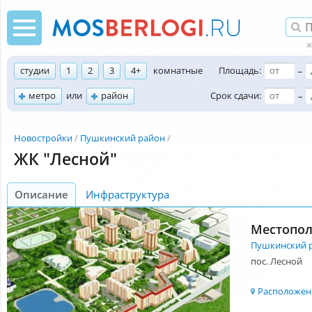
студии
1
2
3
4+
комнатные
Площадь:
–
метро
или
район
Срок сдачи:
–
Новостройки
Пушкинский район
ЖК "Лесной"
Описание
Инфраструктура
Местопо
Пушкинский 
пос. Лесной
Расположени