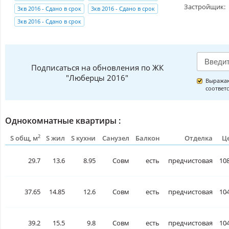
Застройщик:
3кв 2016 - Сдано в срок
3кв 2016 - Сдано в срок
3кв 2016 - Сдано в срок
Подписаться на обновления по ЖК
"Люберцы 2016"
Выражаю
соответ
Однокомнатные квартиры :
2
S общ, м
S жил
S кухни
Санузел
Балкон
Отделка
Це
29.7
13.6
8.95
Совм
есть
предчистовая
108
37.65
14.85
12.6
Совм
есть
предчистовая
104
39.2
15.5
9.8
Совм
есть
предчистовая
104