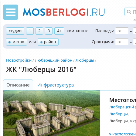
студии
1
2
3
4+
комнатные
Площадь:
–
метро
или
район
Срок сдачи:
–
Новостройки
Люберецкий район
Люберцы
ЖК "Люберцы 2016"
Описание
Инфраструктура
Местопо
Люберецкий 
Люберцы
,
Люберцы, мкр
Расположени