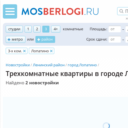
студии
1
2
3
4+
комнатные
Площадь:
–
метро
или
район
Срок сдачи:
–
3-х ком.
Лопатино
Новостройки
Ленинский район
город Лопатино
Трехкомнатные квартиры в городе 
Найдено
2 новостройки