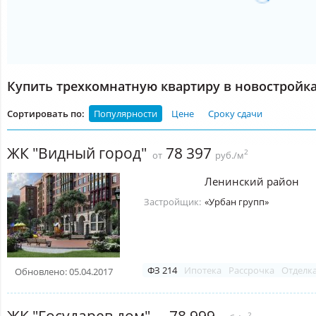
Купить трехкомнатную квартиру в новостройк
Сортировать по:
Популярности
Цене
Сроку сдачи
ЖК "Видный город"
78 397
2
от
руб./м
Ленинский район
Застройщик:
«Урбан групп»
ФЗ 214
Ипотека
Рассрочка
Отделк
Обновлено: 05.04.2017
ЖК "Государев дом"
2