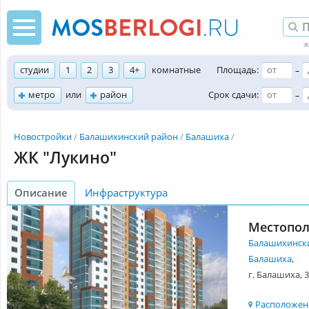
студии
1
2
3
4+
комнатные
Площадь:
–
метро
или
район
Срок сдачи:
–
Новостройки
Балашихинский район
Балашиха
ЖК "Лукино"
Описание
Инфраструктура
Местопо
Балашихинск
Балашиха
,
г. Балашиха, 3
Расположени