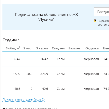
Подписаться на обновления по ЖК
"Лукино"
Выражаю
соответ
Студии :
2
S общ, м
S жил
S кухни
Санузел
Балкон
Отделка
Цен
36.47
0
36.47
Совм
-
черновая
74 
37.99
28.9
37.99
Совм
-
черновая
74 
40.6
0
40.6
Совм
-
черновая
74 
Показать все
студии
(еще 2)