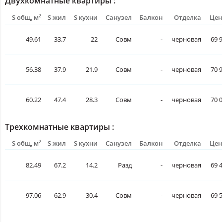
Двухкомнатные квартиры :
2
S общ, м
S жил
S кухни
Санузел
Балкон
Отделка
Цен
49.61
33.7
22
Совм
-
черновая
69 
56.38
37.9
21.9
Совм
-
черновая
70 
60.22
47.4
28.3
Совм
-
черновая
70 
Трехкомнатные квартиры :
2
S общ, м
S жил
S кухни
Санузел
Балкон
Отделка
Цен
82.49
67.2
14.2
Разд
-
черновая
69 
97.06
62.9
30.4
Совм
-
черновая
69 