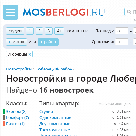
студии
1
2
3
4+
комнатные
Площадь:
–
метро
или
район
Срок сдачи:
–
Люберцы
Новостройки
Люберецкий район
Новостройки в городе Люб
Найдено
16 новостроек
Классы:
Типы квартир:
Минимальная цена
Эконом (8)
Студии
от 3.31 млн
Комфорт (7)
Однокомнатные
от 2.61 млн
Бизнес (1)
Двухкомнатные
от 4.2 млн
Трехкомнатные
от 4.98 млн
Четырехкомнатные
от 8.26 млн