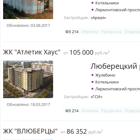
Котельники
Лермонтовский просп
Застройщик:
«Ареал»
Обновлено: 03.08.2017
ФЗ 214
Ипотека
Рассрочка
Отделк
ЖК "Атлетик Хаус"
105 000
2
от
руб./м
Люберецкий 
Жулебино
Котельники
Лермонтовский просп
Застройщик:
«ГСИ»
Обновлено: 18.03.2017
ФЗ 214
Ипотека
Рассрочка
Отделк
ЖК "ВЛЮБЕРЦЫ"
86 352
2
от
руб./м