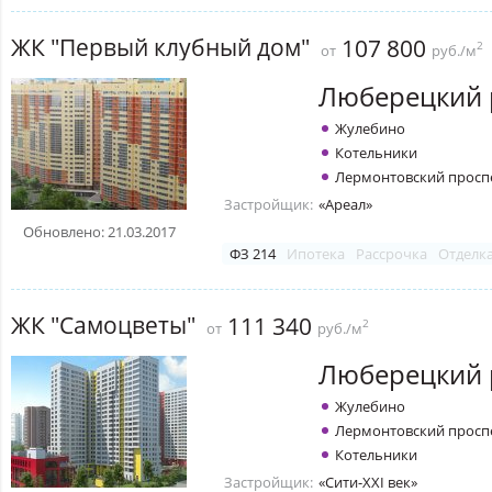
ЖК "Первый клубный дом"
107 800
2
от
руб./м
Люберецкий 
Жулебино
Котельники
Лермонтовский просп
Застройщик:
«Ареал»
Обновлено: 21.03.2017
ФЗ 214
Ипотека
Рассрочка
Отделк
ЖК "Самоцветы"
111 340
2
от
руб./м
Люберецкий 
Жулебино
Лермонтовский просп
Котельники
Застройщик:
«Сити-XXI век»