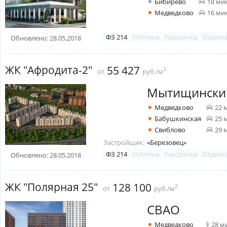
Бибирево
18 ми
Медведково
16 ми
ФЗ 214
Ипотека
Рассрочка
Отделк
Обновлено: 28.05.2018
ЖК "Афродита-2"
55 427
2
от
руб./м
Мытищински
Медведково
22 
Бабушкинская
25 
Свиблово
29 
Застройщик:
«Березовец»
ФЗ 214
Ипотека
Рассрочка
Отделк
Обновлено: 28.05.2018
ЖК "Полярная 25"
128 100
2
от
руб./м
СВАО
Медведково
28 м