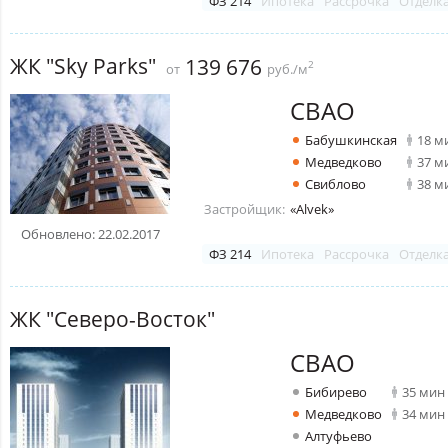
ФЗ 214
Ипотека
Рассрочка
Отделк
ЖК "Sky Parks"
139 676
2
от
руб./м
СВАО
Бабушкинская
18 м
Медведково
37 м
Свиблово
38 м
Застройщик:
«Alvek»
Обновлено: 22.02.2017
ФЗ 214
Ипотека
Рассрочка
Отделк
ЖК "Северо-Восток"
СВАО
Бибирево
35 мин
Медведково
34 мин
Алтуфьево