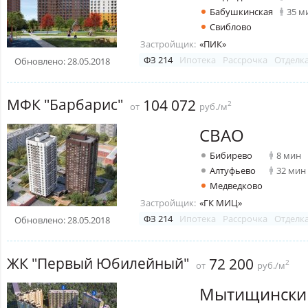
Бабушкинская
35 м
Свиблово
Застройщик:
«ПИК»
ФЗ 214
Ипотека
Рассрочка
Отделк
Обновлено: 28.05.2018
МФК "Барбарис"
104 072
2
от
руб./м
СВАО
Бибирево
8 мин
Алтуфьево
32 мин
Медведково
Застройщик:
«ГК МИЦ»
ФЗ 214
Ипотека
Рассрочка
Отделк
Обновлено: 28.05.2018
ЖК "Первый Юбилейный"
72 200
2
от
руб./м
Мытищински