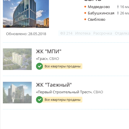
Медведково
16 м
Бабушкинская
26 м
Свиблово
ФЗ 214
Ипотека
Рассрочка
Отделк
Обновлено: 28.05.2018
ЖК "МПИ"
«Грас»
, СВАО
Все квартиры проданы
ЖК "Таежный"
«Первый Строительный Трест»
, СВАО
Все квартиры проданы