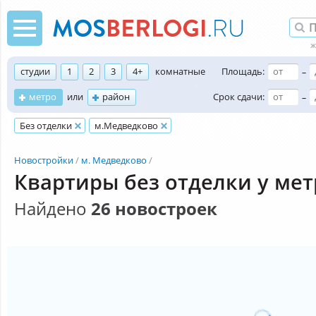
студии
1
2
3
4+
комнатные
Площадь:
–
метро
или
район
Срок сдачи:
–
Без отделки
м.Медведково
Новостройки
м. Медведково
Квартиры без отделки у ме
Найдено
26 новостроек