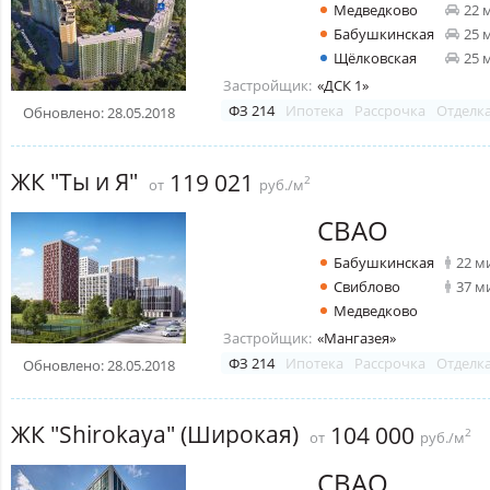
Медведково
22 
Бабушкинская
25 
Щёлковская
25 
Застройщик:
«ДСК 1»
ФЗ 214
Ипотека
Рассрочка
Отделк
Обновлено: 28.05.2018
ЖК "Ты и Я"
119 021
2
от
руб./м
СВАО
Бабушкинская
22 м
Свиблово
37 м
Медведково
Застройщик:
«Мангазея»
ФЗ 214
Ипотека
Рассрочка
Отделк
Обновлено: 28.05.2018
ЖК "Shirokaya" (Широкая)
104 000
2
от
руб./м
СВАО