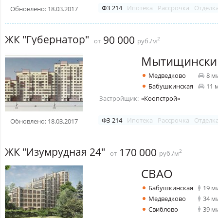
ФЗ 214
Ипотека
Рассрочка
Отделк
Обновлено: 18.03.2017
ЖК "Губернатор"
90 000
2
от
руб./м
Мытищински
Медведково
8 м
Бабушкинская
11 
Застройщик:
«Коопстрой»
ФЗ 214
Ипотека
Рассрочка
Отделк
Обновлено: 18.03.2017
ЖК "Изумрудная 24"
170 000
2
от
руб./м
СВАО
Бабушкинская
19 м
Медведково
34 м
Свиблово
39 м