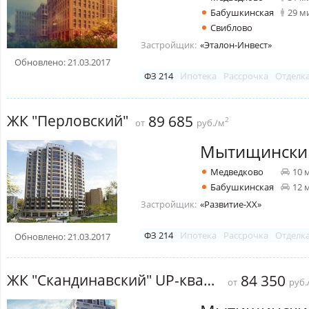
Бабушкинская
29 м
Свиблово
Застройщик:
«Эталон-Инвест»
Обновлено: 21.03.2017
ФЗ 214
Ипотека
Рассрочка
Отделк
ЖК "Перловский"
89 685
2
от
руб./м
Мытищински
Медведково
10 
Бабушкинская
12 
Застройщик:
«Развитие-ХХ»
ФЗ 214
Ипотека
Рассрочка
Отделк
Обновлено: 21.03.2017
ЖК "Скандинавский" UP-квартал!
84 350
от
руб.