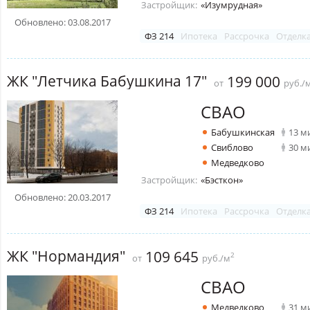
Застройщик:
«Изумрудная»
Обновлено: 03.08.2017
ФЗ 214
Ипотека
Рассрочка
Отделк
ЖК "Летчика Бабушкина 17"
199 000
от
руб./
СВАО
Бабушкинская
13 м
Свиблово
30 м
Медведково
Застройщик:
«Бэсткон»
Обновлено: 20.03.2017
ФЗ 214
Ипотека
Рассрочка
Отделк
ЖК "Нормандия"
109 645
2
от
руб./м
СВАО
Медведково
31 м