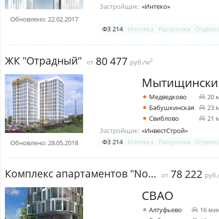
Застройщик:
«Интеко»
Обновлено: 22.02.2017
ФЗ 214
Ипотека
Рассрочка
Отделк
ЖК "Отрадный"
80 477
2
от
руб./м
Мытищински
Медведково
20 
Бабушкинская
23 
Свиблово
21 
Застройщик:
«ИнвестСтрой»
ФЗ 214
Ипотека
Рассрочка
Отделк
Обновлено: 28.05.2018
Комплекс апартаментов "Nord" (Норд)
78 222
от
руб.
СВАО
Алтуфьево
16 ми