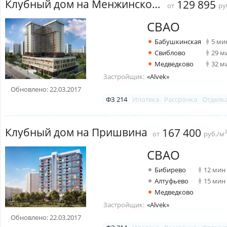
Клубный дом на Менжинского
129 895
от
ру
СВАО
Бабушкинская
5 ми
Свиблово
29 м
Медведково
32 м
Застройщик:
«Alvek»
Обновлено: 22.03.2017
ФЗ 214
Ипотека
Рассрочка
Отделк
Клубный дом на Пришвина
167 400
от
руб./м
СВАО
Бибирево
12 мин
Алтуфьево
15 мин
Медведково
Застройщик:
«Alvek»
Обновлено: 22.03.2017