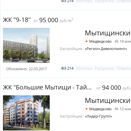
ФЗ 214
Ипотека
Рассрочка
Отделк
ЖК "9-18"
95 000
2
от
руб./м
Мытищински
Медведково
19 ми
Застройщик:
«Регион Девелопмент»
ФЗ 214
Ипотека
Рассрочка
Отделк
Обновлено: 22.03.2017
ЖК "Большие Мытищи - Тайнинская"
94 000
от
руб.
Мытищински
Медведково
12 ми
Застройщик:
«Лидер-Групп»