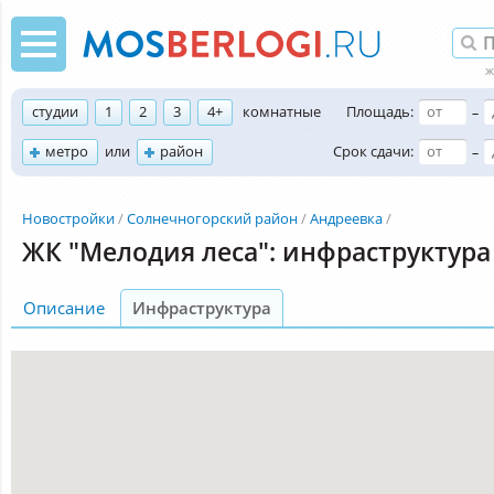
студии
1
2
3
4+
комнатные
Площадь:
–
метро
или
район
Срок сдачи:
–
Новостройки
Солнечногорский район
Андреевка
ЖК "Мелодия леса": инфраструктура
Описание
Инфраструктура