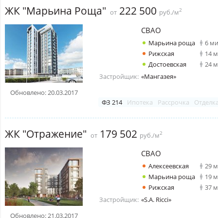
ЖК "Марьина Роща"
222 500
2
от
руб./м
СВАО
Марьина роща
6 м
Рижская
14 
Достоевская
24 
Застройщик:
«Мангазея»
Обновлено: 20.03.2017
ФЗ 214
Ипотека
Рассрочка
Отделк
ЖК "Отражение"
179 502
2
от
руб./м
СВАО
Алексеевская
29 
Марьина роща
19 
Рижская
37 
Застройщик:
«S.A. Ricci»
Обновлено: 21.03.2017