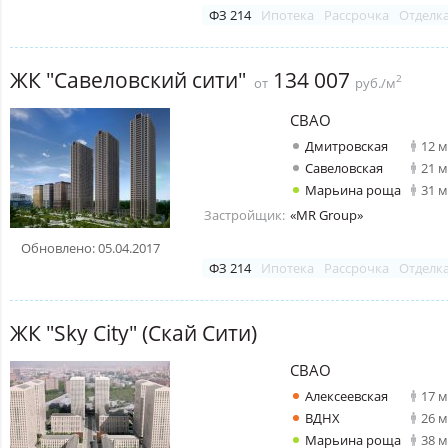
ФЗ 214
Ипотека
Рассрочка
Отделк
ЖК "Савеловский сити"
134 007
2
от
руб./м
СВАО
Дмитровская
12 
Савеловская
21 
Марьина роща
31 
Застройщик:
«MR Group»
Обновлено: 05.04.2017
ФЗ 214
Ипотека
Рассрочка
Отделк
ЖК "Sky City" (Скай Сити)
СВАО
Алексеевская
17 
ВДНХ
26 
Марьина роща
38 