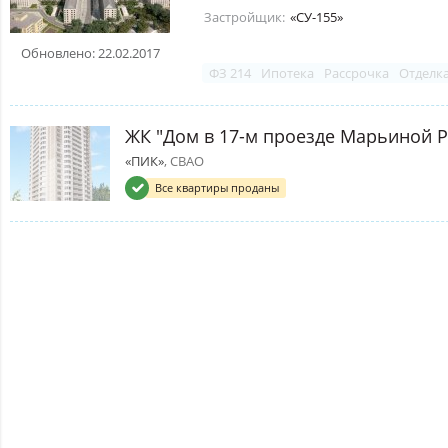
Застройщик:
«СУ-155»
Обновлено: 22.02.2017
ФЗ 214
Ипотека
Рассрочка
Отделк
ЖК "Дом в 17-м проезде Марьиной 
«ПИК»
, СВАО
Все квартиры проданы