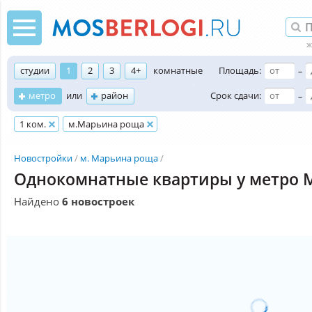
студии
1
2
3
4+
комнатные
Площадь:
–
метро
или
район
Срок сдачи:
–
1 ком.
м.Марьина роща
Новостройки
м. Марьина роща
Однокомнатные квартиры у метро 
Найдено
6 новостроек