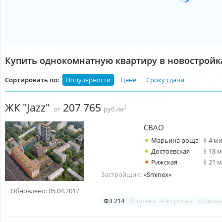
Купить однокомнатную квартиру в новостройк
Сортировать по:
Популярности
Цене
Сроку сдачи
ЖК "Jazz"
207 765
2
от
руб./м
СВАО
Марьина роща
4 м
Достоевская
18 
Рижская
21 
Застройщик:
«Sminex»
Обновлено: 05.04.2017
ФЗ 214
Ипотека
Рассрочка
Отделк