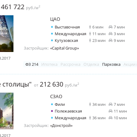
461 722
2
т
руб./м
ЦАО
Выставочная
6 мин
7 мин
Международная
11 мин
3 мин
Кутузовская
23 мин
9 мин
Застройщик:
«Capital Group»
3.2017
ФЗ 214
Ипотека
Рассрочка
Отделка
Парковка
Акции 
 столицы"
212 630
2
от
руб./м
СЗАО
Фили
34 мин
7 мин
Полежаевская
11 мин
Международная
36 мин
10 мин
Застройщик:
«Донстрой»
3.2017