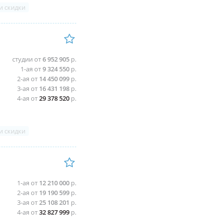
и скидки
студии от
6 952 905
р.
1-ая от
9 324 550
р.
2-ая от
14 450 099
р.
3-ая от
16 431 198
р.
4-ая от
29 378 520
р.
и скидки
1-ая от
12 210 000
р.
2-ая от
19 190 599
р.
3-ая от
25 108 201
р.
4-ая от
32 827 999
р.