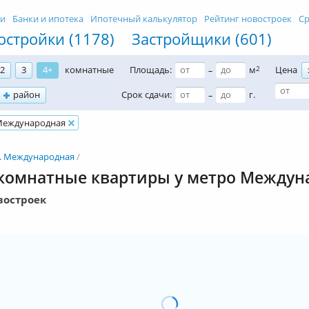
ти
Банки и ипотека
Ипотечный калькулятор
Рейтинг новостроек
Ср
остройки (1178)
Застройщики (601)
2
3
4+
комнатные
Площадь:
м
2
Цена
–
район
Срок сдачи:
г.
–
Международная
. Международная
комнатные квартиры у метро Междун
востроек