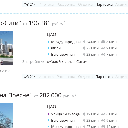
ФЗ 214
Ипотека
Рассрочка
Отделка
Парковка
Акции 
р-Сити"
196 381
2
от
руб./м
ЦАО
Международная
24 мин
8 мин
Фили
23 мин
9 мин
Выставочная
23 мин
7 мин
Застройщик:
«Жилой квартал Сити»
3.2017
ФЗ 214
Ипотека
Рассрочка
Отделка
Парковка
Акции 
на Пресне"
282 000
2
от
руб./м
ЦАО
Улица 1905 года
19 мин
6 мин
Выставочная
23 мин
9 мин
Международная
27 мин
12 мин