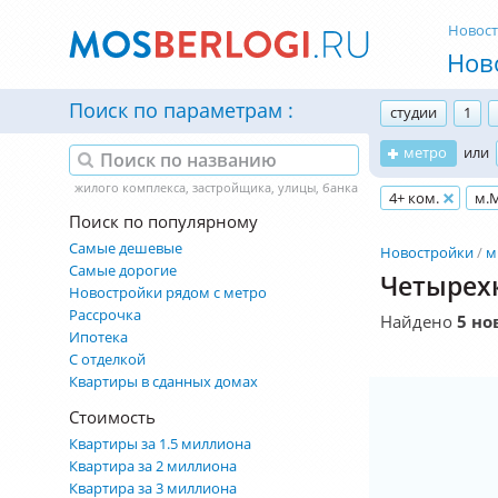
Новос
Нов
Поиск по параметрам
студии
1
метро
или
4+ ком.
м.
Поиск по популярному
Самые дешевые
Новостройки
м
Самые дорогие
Четырех
Новостройки рядом с метро
Рассрочка
Найдено
5 но
Ипотека
С отделкой
Квартиры в сданных домах
Стоимость
Квартиры за 1.5 миллиона
Квартира за 2 миллиона
Квартира за 3 миллиона