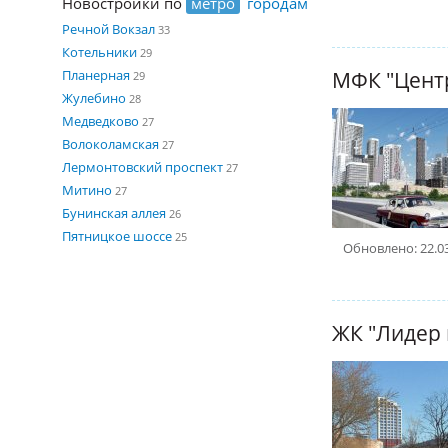
Новостройки по
метро
городам
Речной Вокзал
33
Котельники
29
МФК "Цент
Планерная
29
Жулебино
28
Медведково
27
Волоколамская
27
Лермонтовский проспект
27
Митино
27
Бунинская аллея
26
Пятницкое шоссе
25
Обновлено: 22.0
ЖК "Лидер 