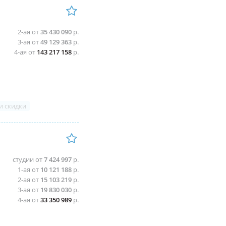
2-ая от
35 430 090
р.
3-ая от
49 129 363
р.
4-ая от
143 217 158
р.
и скидки
студии от
7 424 997
р.
1-ая от
10 121 188
р.
2-ая от
15 103 219
р.
3-ая от
19 830 030
р.
4-ая от
33 350 989
р.