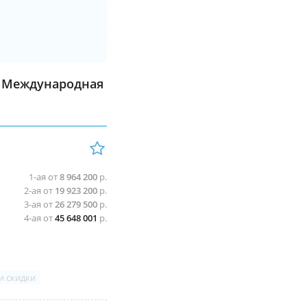
о Международная
1-ая от
8 964 200
р.
2-ая от
19 923 200
р.
3-ая от
26 279 500
р.
4-ая от
45 648 001
р.
и скидки