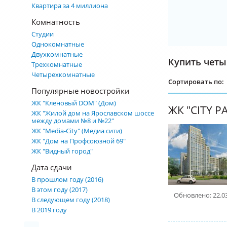
Квартира за 4 миллиона
Комнатность
Студии
Однокомнатные
Двухкомнатные
Купить четы
Трехкомнатные
Четырехкомнатные
Сортировать по:
Популярные новостройки
ЖК "Кленовый DOM" (Дом)
ЖК "CITY PA
ЖК "Жилой дом на Ярославском шоссе
между домами №8 и №22"
ЖК "Media-City" (Медиа сити)
ЖК "Дом на Профсоюзной 69"
ЖК "Видный город"
Дата сдачи
В прошлом году (2016)
В этом году (2017)
Обновлено: 22.0
В следующем году (2018)
В 2019 году