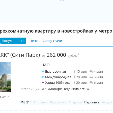
рехкомнатную квартиру в новостройках у метр
Популярности
Цене
Сроку сдачи
RK" (Сити Парк)
262 000
2
от
руб./м
ЦАО
Выставочная
15 мин
4 мин
Международная
20 мин
5 мин
Улица 1905 года
20 мин
6 мин
Застройщик:
«ГК «МонАрх Недвижимость»»
3.2017
ФЗ 214
Ипотека
Рассрочка
Отделка
Парковка
Акции 