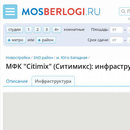
студии
1
2
3
4+
комнатные
Площадь:
–
метро
или
район
Срок сдачи:
–
Новостройки
ЗАО район
м. Юго-Западная
МФК "Citimix" (Ситимикс): инфрастр
Описание
Инфраструктура