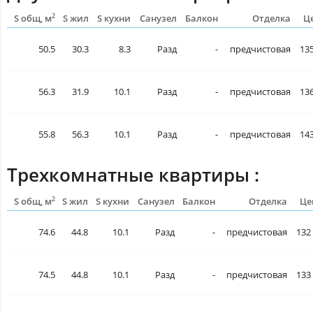
2
S общ, м
S жил
S кухни
Санузел
Балкон
Отделка
Це
50.5
30.3
8.3
Разд
-
предчистовая
135
56.3
31.9
10.1
Разд
-
предчистовая
136
55.8
56.3
10.1
Разд
-
предчистовая
143
Трехкомнатные квартиры :
2
S общ, м
S жил
S кухни
Санузел
Балкон
Отделка
Це
74.6
44.8
10.1
Разд
-
предчистовая
132 
74.5
44.8
10.1
Разд
-
предчистовая
133 