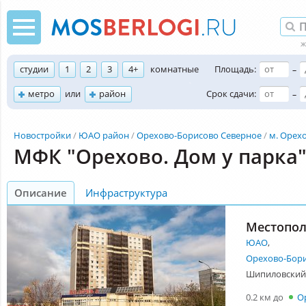
студии
1
2
3
4+
комнатные
Площадь:
–
метро
или
район
Срок сдачи:
–
Новостройки
ЮАО район
Орехово-Борисово Северное
м. Орех
МФК "Орехово. Дом у парка
Описание
Инфраструктура
Местопо
ЮАО
,
Орехово-Бори
Шипиловский п
0.2 км до
О