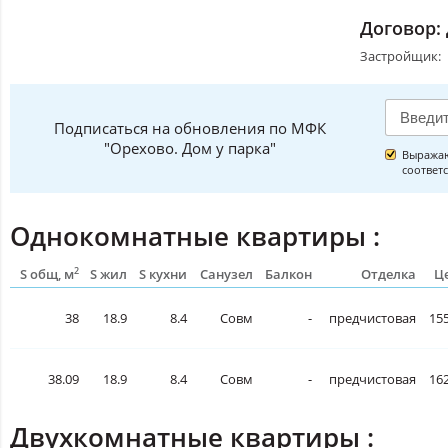
Договор:
Застройщик:
Подписаться на обновления по МФК
"Орехово. Дом у парка"
Выражаю
соответ
Однокомнатные квартиры :
2
S общ, м
S жил
S кухни
Санузел
Балкон
Отделка
Це
38
18.9
8.4
Совм
-
предчистовая
155
38.09
18.9
8.4
Совм
-
предчистовая
162
Двухкомнатные квартиры :