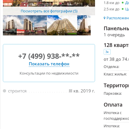
1.8 км до
Д
2.5 км до
Ц
Посмотреть все фотографии (5)
Расположени
Панельны
1 очередь
128 квар
3к
+7 (499) 938-**-**
от 38 до 74.
Показать телефон
Отделка:
Консультации по недвижимости
Класс жилья:
Территор
строится
III кв. 2019 г.
Парковка:
Оплата
Ипотека с
господдержко
Ипотека: