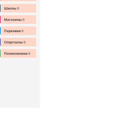
Школы
0
Магазины
0
Парковки
0
Спортзалы
0
Поликлиники
0