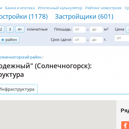
ти
Банки и ипотека
Ипотечный калькулятор
Рейтинг новостроек
Ср
остройки (1178)
Застройщики (601)
2
3
4+
комнатные
Площадь:
м
2
Цена
–
район
Срок сдачи:
г.
–
олнечногорский район
дежный" (Солнечногорск):
руктура
Инфраструктура
Ря