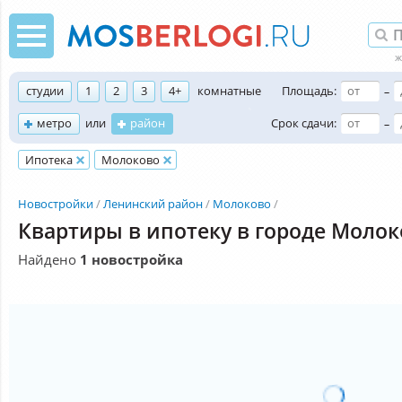
студии
1
2
3
4+
комнатные
Площадь:
–
метро
или
район
Срок сдачи:
–
Ипотека
Молоково
Новостройки
Ленинский район
Молоково
Квартиры в ипотеку в городе Моло
Найдено
1 новостройка