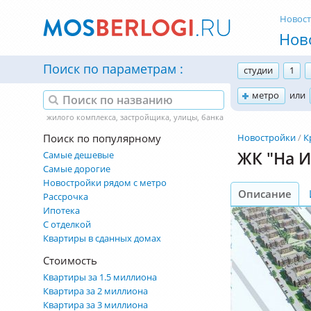
Новос
Нов
Поиск по параметрам
студии
1
метро
или
Поиск по популярному
Новостройки
К
ЖК "На 
Самые дешевые
Самые дорогие
Новостройки рядом с метро
Описание
Рассрочка
Ипотека
С отделкой
Квартиры в сданных домах
Стоимость
Квартиры за 1.5 миллиона
Квартира за 2 миллиона
Квартира за 3 миллиона