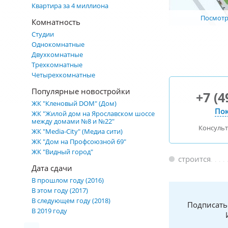
Квартира за 4 миллиона
Посмотре
Комнатность
Студии
Однокомнатные
Двухкомнатные
Трехкомнатные
Четырехкомнатные
Популярные новостройки
+7 (4
ЖК "Кленовый DOM" (Дом)
Пок
ЖК "Жилой дом на Ярославском шоссе
между домами №8 и №22"
Консуль
ЖК "Media-City" (Медиа сити)
ЖК "Дом на Профсоюзной 69"
ЖК "Видный город"
строится
Дата сдачи
В прошлом году (2016)
В этом году (2017)
В следующем году (2018)
Подписать
В 2019 году