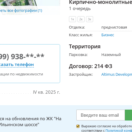
Кирпично-монолитные 
1 очередь
ть все фотографии (1)
1к
2к
3к
Отделка:
предчистовая
Класс жилья:
Бизнес
Территория
99) 938-**-**
Парковка:
Наземный
азать телефон
Договор: 214 ФЗ
тации по недвижимости
Застройщик:
Altimus Develop
IV кв. 2025 г.
ся на обновления по ЖК "На
Ильинском шоссе"
Выражаю согласие на обработк
соответствии с
Политикой конф