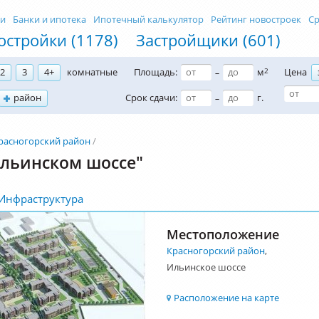
ти
Банки и ипотека
Ипотечный калькулятор
Рейтинг новостроек
Ср
остройки (1178)
Застройщики (601)
2
3
4+
комнатные
Площадь:
м
2
Цена
–
район
Срок сдачи:
г.
–
расногорский район
Ильинском шоссе"
Инфраструктура
Местоположение
Красногорский район
,
Ильинское шоссе
Расположение на карте