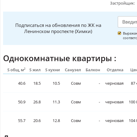
Застройщик:
Подписаться на обновления по ЖК на
Ленинском проспекте (Химки)
Выражаю
соответ
Однокомнатные квартиры :
2
S общ, м
S жил
S кухни
Санузел
Балкон
Отделка
Цен
40.6
18.5
10.5
Совм
-
черновая
87 
50.9
26.8
11.3
Совм
-
черновая
100 
55.7
20.6
12.8
Совм
-
черновая
104 