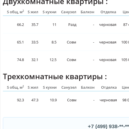
Двухкомнатные квартиры :
2
S общ, м
S жил
S кухни
Санузел
Балкон
Отделка
Цен
66.2
35.7
11
Разд
-
черновая
87 
65.1
33.5
8.5
Совм
-
черновая
100 
74.8
32.1
12.5
Совм
-
черновая
105 
Трехкомнатные квартиры :
2
S общ, м
S жил
S кухни
Санузел
Балкон
Отделка
Цен
92.3
47.3
10.9
Совм
-
черновая
98 
+7 (499) 938-**-**