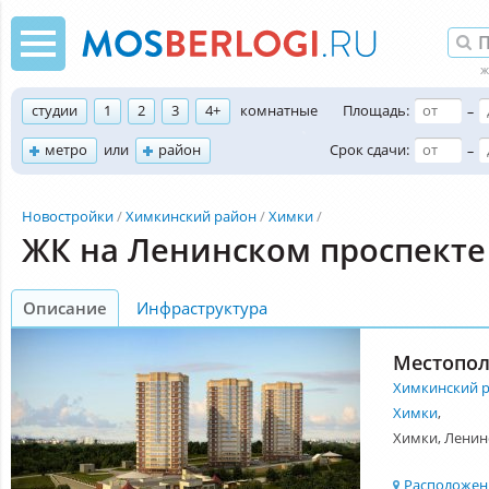
студии
1
2
3
4+
комнатные
Площадь:
–
метро
или
район
Срок сдачи:
–
Новостройки
Химкинский район
Химки
ЖК на Ленинском проспекте
Описание
Инфраструктура
Местопо
Химкинский 
Химки
,
Химки, Ленин
Расположени