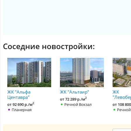
Соседние новостройки:
ЖК "Альфа
ЖК "Альтаир"
ЖК
Центавра"
"Левобе
2
от 72 289 р./м
2
от 92 690 р./м
Речной Вокзал
от 108 800
Планерная
Речной