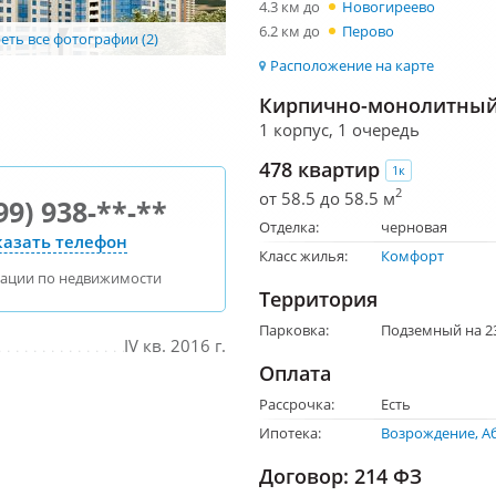
4.3 км до
Новогиреево
6.2 км до
Перово
ть все фотографии (2)
Расположение на карте
Кирпично-монолитный 
1 корпус, 1 очередь
478 квартир
1к
2
от 58.5 до 58.5 м
99) 938-**-**
Отделка:
черновая
азать телефон
Класс жилья:
Комфорт
тации по недвижимости
Территория
Парковка:
Подземный на 2
IV кв. 2016 г.
Оплата
Рассрочка:
Есть
Ипотека:
Возрождение
А
Договор: 214 ФЗ