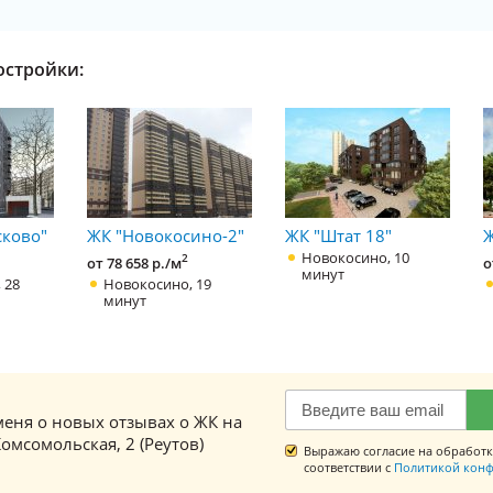
остройки:
сково"
ЖК "Новокосино-2"
ЖК "Штат 18"
Новокосино, 10
2
от 78 658 р./м
о
минут
 28
Новокосино, 19
минут
еня о новых отзывах о ЖК на
омсомольская, 2 (Реутов)
Выражаю согласие на обработк
соответствии с
Политикой конф