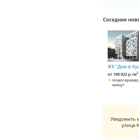
Соседние нов
ЖК "Дом в Ку
2
от 160 022 р./м
Новогиреево,
минут
Уведомить м
улице К