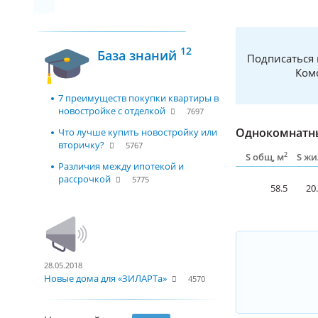
12
База знаний
Подписаться 
Комс
7 преимуществ покупки квартиры в
новостройке с отделкой
7697
Однокомнатны
Что лучше купить новостройку или
вторичку?
5767
2
S общ, м
S жи
Различия между ипотекой и
рассрочкой
5775
58.5
20
28.05.2018
Новые дома для «ЗИЛАРТа»
4570