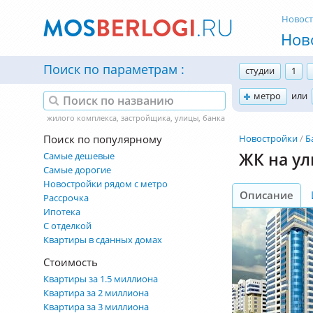
Новос
Нов
Поиск по параметрам
студии
1
метро
или
Поиск по популярному
Новостройки
Б
ЖК на ул
Самые дешевые
Самые дорогие
Новостройки рядом с метро
Описание
Рассрочка
Ипотека
С отделкой
Квартиры в сданных домах
Стоимость
Квартиры за 1.5 миллиона
Квартира за 2 миллиона
Квартира за 3 миллиона