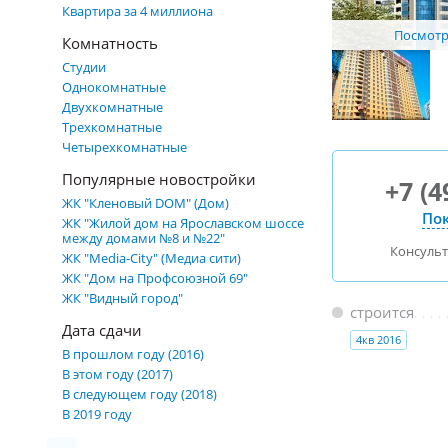
Квартира за 4 миллиона
Посмотре
Комнатность
Студии
Однокомнатные
Двухкомнатные
Трехкомнатные
Четырехкомнатные
Популярные новостройки
+7 (4
ЖК "Кленовый DOM" (Дом)
Пок
ЖК "Жилой дом на Ярославском шоссе
между домами №8 и №22"
Консуль
ЖК "Media-City" (Медиа сити)
ЖК "Дом на Профсоюзной 69"
ЖК "Видный город"
строится
Дата сдачи
4кв 2016
В прошлом году (2016)
В этом году (2017)
В следующем году (2018)
В 2019 году