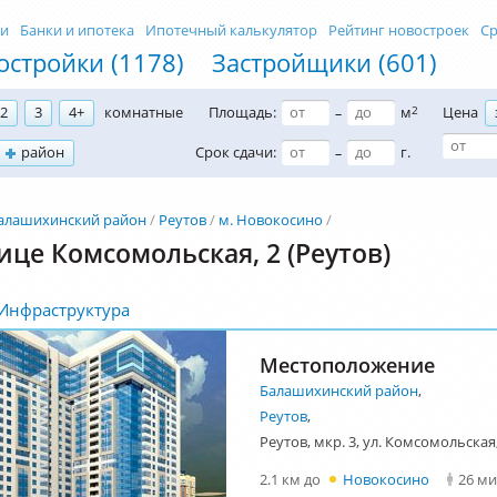
ти
Банки и ипотека
Ипотечный калькулятор
Рейтинг новостроек
Ср
остройки (1178)
Застройщики (601)
2
3
4+
комнатные
Площадь:
м
2
Цена
–
район
Срок сдачи:
г.
–
алашихинский район
Реутов
м. Новокосино
ице Комсомольская, 2 (Реутов)
Инфраструктура
Местоположение
Балашихинский район
,
Реутов
,
Реутов, мкр. 3, ул. Комсомольская,
2.1 км до
Новокосино
26 м