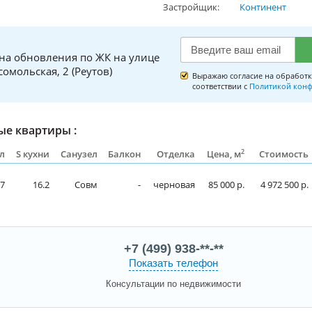
Застройщик:
Континент
на обновления по ЖК на улице
омольская, 2 (Реутов)
Выражаю согласие на обработк
соответствии с
Политикой конф
е квартиры :
2
л
S кухни
Санузел
Балкон
Отделка
Цена, м
Стоимость
.7
16.2
Совм
-
черновая
85 000 р.
4 972 500 р.
+7 (499) 938-**-**
Показать телефон
Консультации по недвижимости