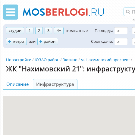
студии
1
2
3
4+
комнатные
Площадь:
–
метро
или
район
Срок сдачи:
–
Новостройки
ЮЗАО район
Зюзино
м. Нахимовский проспект
ЖК "Нахимовский 21": инфраструкт
Описание
Инфраструктура