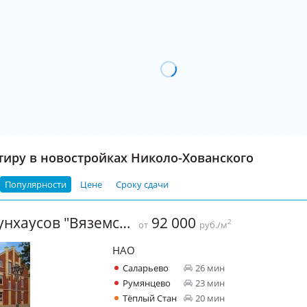
тиру в новостройках Николо-Хованского
Популярности
Цене
Сроку сдачи
Квартал таунхаусов "Вяземское"
92 000
2
от
руб./м
НАО
Саларьево
26 мин
Румянцево
23 мин
Тёплый Стан
20 мин