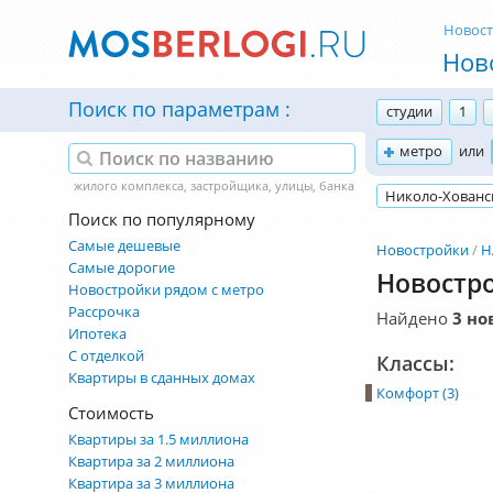
Новос
Нов
Поиск по параметрам
студии
1
метро
или
Николо-Хованс
Поиск по популярному
Самые дешевые
Новостройки
Н
Самые дорогие
Новостро
Новостройки рядом с метро
Рассрочка
Найдено
3 но
Ипотека
С отделкой
Классы:
Квартиры в сданных домах
Комфорт (3)
Стоимость
Квартиры за 1.5 миллиона
Квартира за 2 миллиона
Квартира за 3 миллиона