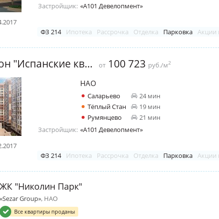
Застройщик:
«А101 Девелопмент»
4.2017
ФЗ 214
Ипотека
Рассрочка
Отделка
Парковка
Акции 
Жилой район "Испанские кварталы"
100 723
2
от
руб./м
НАО
Саларьево
24 мин
Тёплый Стан
19 мин
Румянцево
21 мин
Застройщик:
«А101 Девелопмент»
2.2017
ФЗ 214
Ипотека
Рассрочка
Отделка
Парковка
Акции 
ЖК "Николин Парк"
«Sezar Group»
, НАО
Все квартиры проданы