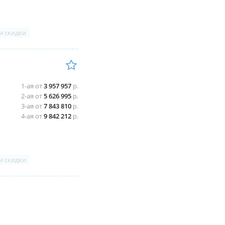
и скидки
1-ая от
3 957 957
р.
2-ая от
5 626 995
р.
3-ая от
7 843 810
р.
4-ая от
9 842 212
р.
и скидки