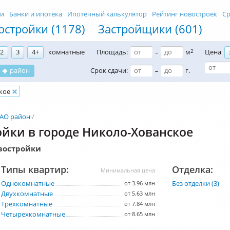
ти
Банки и ипотека
Ипотечный калькулятор
Рейтинг новостроек
Ср
остройки (1178)
Застройщики (601)
2
3
4+
комнатные
Площадь:
м
2
Цена
–
район
Срок сдачи:
г.
–
кое
АО район
йки в городе Николо-Хованское
востройки
Типы квартир:
Отделка:
Минимальная цена
Однокомнатные
Без отделки (3)
от 3.96 млн
Двухкомнатные
от 5.63 млн
Трехкомнатные
от 7.84 млн
Четырехкомнатные
от 8.65 млн