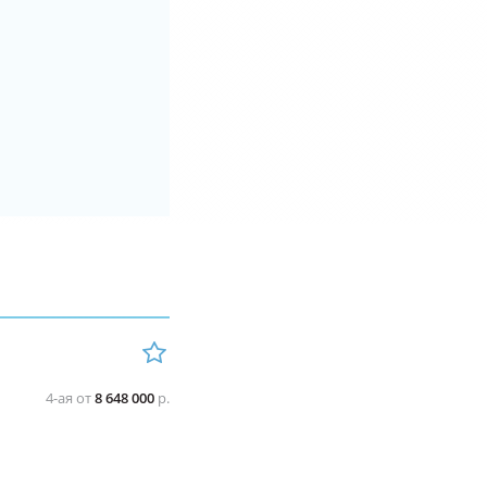
4-ая от
8 648 000
р.