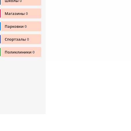
Школы
0
Магазины
0
Парковки
0
Спортзалы
0
Поликлиники
0