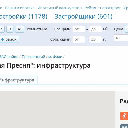
ти
Банки и ипотека
Ипотечный калькулятор
Рейтинг новостроек
Ср
остройки (1178)
Застройщики (601)
2
3
4+
комнатные
Площадь:
м
2
Цена
–
район
Срок сдачи:
г.
–
ЗАО район
Пресненский
м. Фили
я Пресня": инфраструктура
Инфраструктура
Ря