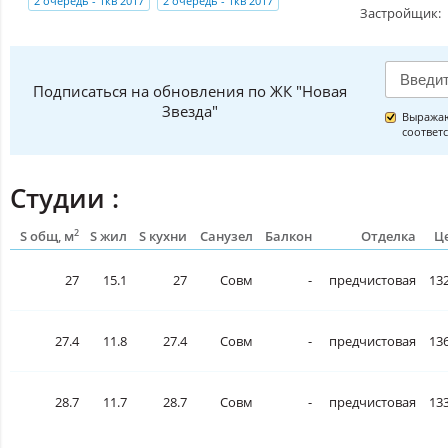
2 очередь - 1кв 2017
2 очередь - 1кв 2017
Застройщик:
Подписаться на обновления по ЖК "Новая
Звезда"
Выражаю
соответ
Студии :
2
S общ, м
S жил
S кухни
Санузел
Балкон
Отделка
Це
27
15.1
27
Совм
-
предчистовая
132
27.4
11.8
27.4
Совм
-
предчистовая
136
28.7
11.7
28.7
Совм
-
предчистовая
133