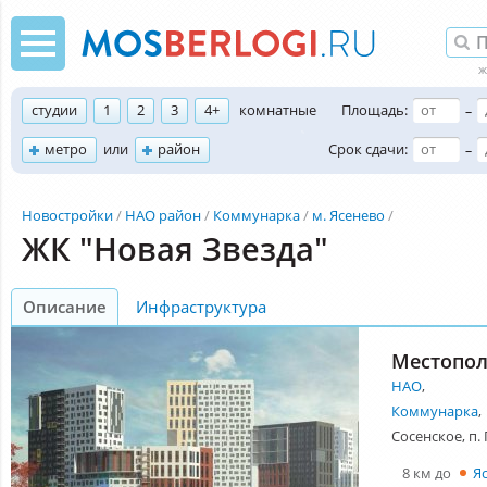
студии
1
2
3
4+
комнатные
Площадь:
–
метро
или
район
Срок сдачи:
–
Новостройки
НАО район
Коммунарка
м. Ясенево
ЖК "Новая Звезда"
Описание
Инфраструктура
Местопо
НАО
,
Коммунарка
,
Сосенское, п.
8 км до
Я