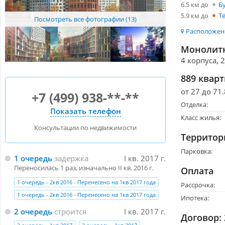
6.5 км до
Б
5.9 км до
Т
Посмотреть все фотографии (13)
Расположени
Монолитн
4 корпуса, 
889 квар
от 27 до 71.
+7 (499) 938-**-**
Отделка:
Показать телефон
Класс жилья:
Консультации по недвижимости
Территор
Парковка:
1 очередь
задержка
I кв. 2017 г.
Переносилась 1 раз, изначально II кв. 2016 г.
Оплата
1 очередь - 2кв 2016 - Перенесено на 1кв 2017 года
Рассрочка:
1 очередь - 2кв 2016 - Перенесено на 1кв 2017 года
Ипотека:
2 очередь
строится
I кв. 2017 г.
Договор: