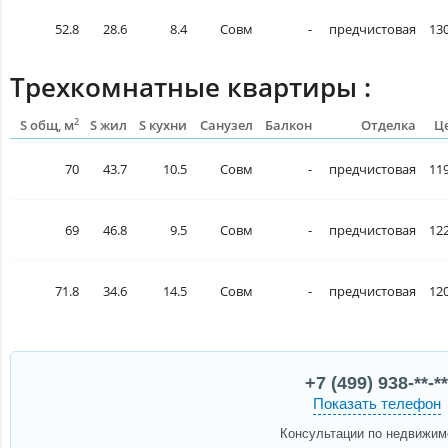
52.8
28.6
8.4
Совм
-
предчистовая
130
Трехкомнатные квартиры :
2
S общ, м
S жил
S кухни
Санузел
Балкон
Отделка
Це
70
43.7
10.5
Совм
-
предчистовая
119
69
46.8
9.5
Совм
-
предчистовая
122
71.8
34.6
14.5
Совм
-
предчистовая
120
+7 (499) 938-**-**
Показать телефон
Консультации по недвижим