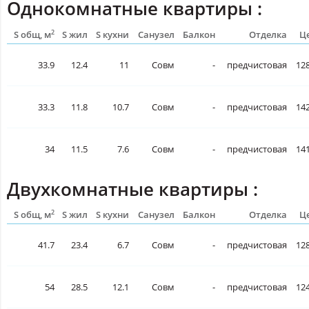
Однокомнатные квартиры :
2
S общ, м
S жил
S кухни
Санузел
Балкон
Отделка
Це
33.9
12.4
11
Совм
-
предчистовая
128
33.3
11.8
10.7
Совм
-
предчистовая
142
34
11.5
7.6
Совм
-
предчистовая
141
Двухкомнатные квартиры :
2
S общ, м
S жил
S кухни
Санузел
Балкон
Отделка
Це
41.7
23.4
6.7
Совм
-
предчистовая
128
54
28.5
12.1
Совм
-
предчистовая
124