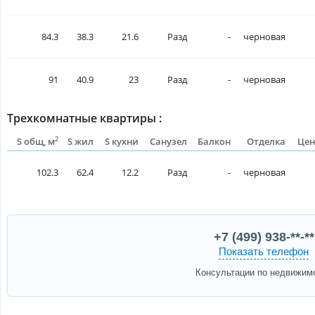
84.3
38.3
21.6
Разд
-
черновая
91
40.9
23
Разд
-
черновая
Трехкомнатные квартиры :
2
S общ, м
S жил
S кухни
Санузел
Балкон
Отделка
Цен
102.3
62.4
12.2
Разд
-
черновая
+7 (499) 938-**-**
Показать телефон
Консультации по недвижим