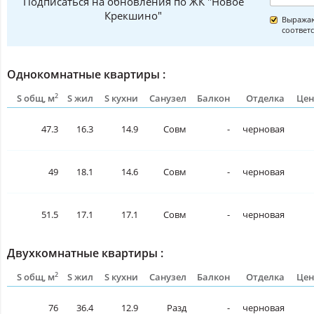
Подписаться на обновления по ЖК "Новое
Крекшино"
Выражаю
соответ
Однокомнатные квартиры :
2
S общ, м
S жил
S кухни
Санузел
Балкон
Отделка
Цен
47.3
16.3
14.9
Совм
-
черновая
49
18.1
14.6
Совм
-
черновая
51.5
17.1
17.1
Совм
-
черновая
Двухкомнатные квартиры :
2
S общ, м
S жил
S кухни
Санузел
Балкон
Отделка
Цен
76
36.4
12.9
Разд
-
черновая