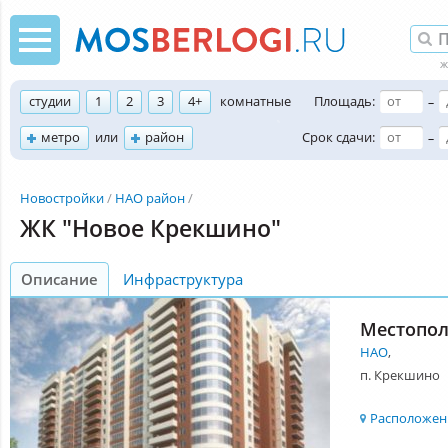
студии
1
2
3
4+
комнатные
Площадь:
–
метро
или
район
Срок сдачи:
–
Новостройки
НАО район
ЖК "Новое Крекшино"
Описание
Инфраструктура
Местопо
НАО
,
п. Крекшино
Расположени