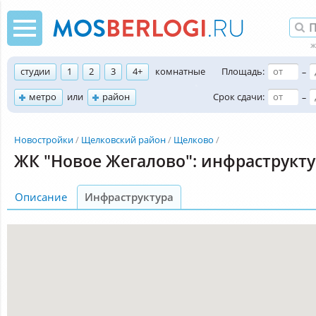
студии
1
2
3
4+
комнатные
Площадь:
–
метро
или
район
Срок сдачи:
–
Новостройки
Щелковский район
Щелково
ЖК "Новое Жегалово": инфраструкт
Описание
Инфраструктура