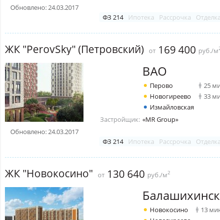
Обновлено: 24.03.2017
ФЗ 214
Ипотека
Рассрочка
Отделк
ЖК "PerovSky" (Петровский)
169 400
от
руб./м
ВАО
Перово
25 м
Новогиреево
33 м
Измайловская
Застройщик:
«MR Group»
Обновлено: 24.03.2017
ФЗ 214
Ипотека
Рассрочка
Отделк
ЖК "Новокосино"
130 640
2
от
руб./м
Балашихинск
Новокосино
13 ми