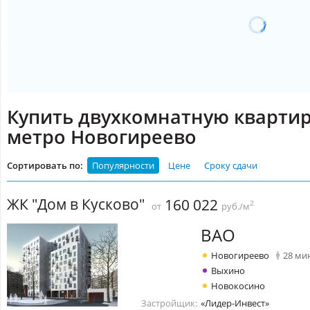
Купить двухкомнатную квартир
метро Новогиреево
Сортировать по:
Популярности
Цене
Сроку сдачи
ЖК "Дом в Кусково"
160 022
2
от
руб./м
ВАО
Новогиреево
28 ми
Выхино
Новокосино
Застройщик:
«Лидер-Инвест»