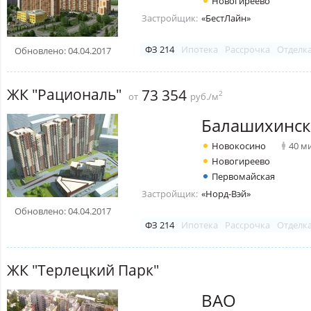
Новогиреево
Застройщик:
«БестЛайн»
ФЗ 214
Ипотека
Рассрочка
Отделк
Обновлено: 04.04.2017
ЖК "Рациональ"
73 354
2
от
руб./м
Балашихинск
Новокосино
40 м
Новогиреево
Первомайская
Застройщик:
«Норд-Вэй»
Обновлено: 04.04.2017
ФЗ 214
Ипотека
Рассрочка
Отделк
ЖК "Терлецкий Парк"
ВАО