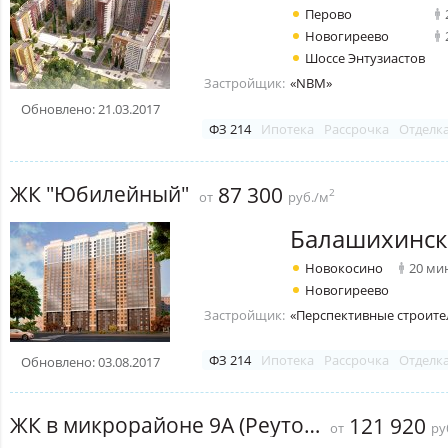
Перово
Новогиреево
Шоссе Энтузиастов
Застройщик:
«NBM»
Обновлено: 21.03.2017
ФЗ 214
Ипотека
Рассрочка
Отделк
ЖК "Юбилейный"
87 300
2
от
руб./м
Балашихинск
Новокосино
20 ми
Новогиреево
Застройщик:
«Перспективные строите
ФЗ 214
Ипотека
Рассрочка
Отделк
Обновлено: 03.08.2017
ЖК в микрорайоне 9А (Реутов)
121 920
от
ру