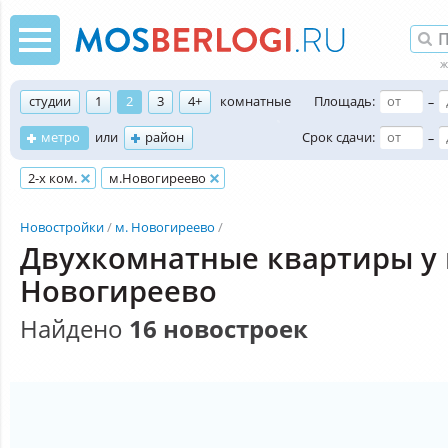
студии
1
2
3
4+
комнатные
Площадь:
–
метро
или
район
Срок сдачи:
–
2-х ком.
м.Новогиреево
Новостройки
м. Новогиреево
Двухкомнатные квартиры у
Новогиреево
Найдено
16 новостроек