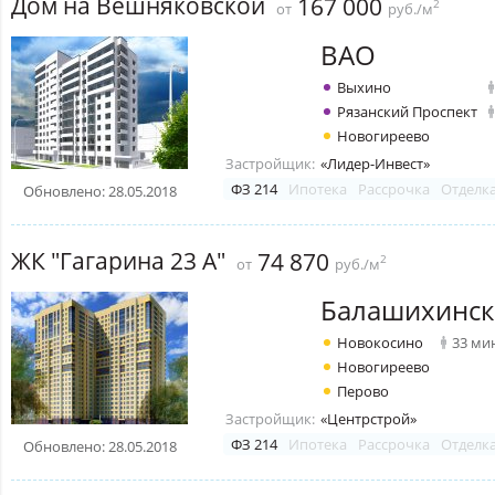
Дом на Вешняковской
167 000
2
от
руб./м
ВАО
Выхино
Рязанский Проспект
Новогиреево
Застройщик:
«Лидер-Инвест»
ФЗ 214
Ипотека
Рассрочка
Отделк
Обновлено: 28.05.2018
ЖК "Гагарина 23 А"
74 870
2
от
руб./м
Балашихинск
Новокосино
33 ми
Новогиреево
Перово
Застройщик:
«Центрстрой»
ФЗ 214
Ипотека
Рассрочка
Отделк
Обновлено: 28.05.2018