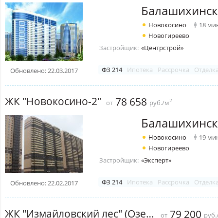
Балашихинск
Новокосино
18 ми
Новогиреево
Застройщик:
«Центрстрой»
ФЗ 214
Ипотека
Рассрочка
Отделк
Обновлено: 22.03.2017
ЖК "Новокосино-2"
78 658
2
от
руб./м
Балашихинск
Новокосино
19 ми
Новогиреево
Застройщик:
«Эксперт»
ФЗ 214
Ипотека
Рассрочка
Отделк
Обновлено: 22.02.2017
ЖК "Измайловский лес" (Озерный)
79 200
от
руб.