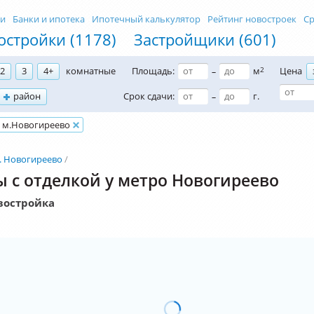
ти
Банки и ипотека
Ипотечный калькулятор
Рейтинг новостроек
Ср
остройки (1178)
Застройщики (601)
2
3
4+
комнатные
Площадь:
м
2
Цена
–
район
Срок сдачи:
г.
–
м.Новогиреево
. Новогиреево
 с отделкой у метро Новогиреево
востройка