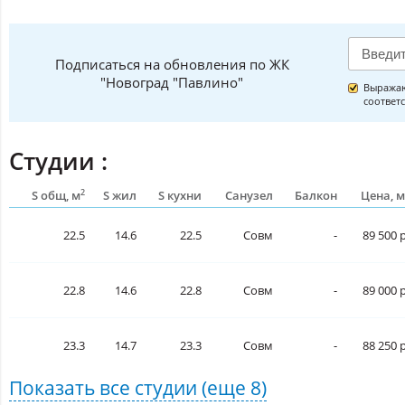
Подписаться на обновления по ЖК
"Новоград "Павлино"
Выражаю
соответ
Студии :
2
S общ, м
S жил
S кухни
Санузел
Балкон
Цена, м
22.5
14.6
22.5
Совм
-
89 500 р
22.8
14.6
22.8
Совм
-
89 000 р
23.3
14.7
23.3
Совм
-
88 250 р
Показать все
студии
(еще 8)