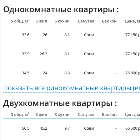
Однокомнатные квартиры :
2
S общ, м
S жил
S кухни
Санузел
Балкон
Цена, м
33.6
26
8.1
Совм
-
77 150 р
33.9
26.3
8.1
Совм
-
77 150 р
34.5
24
8.8
Совм
-
76 800 р
Показать все
однокомнатные квартиры
(е
Двухкомнатные квартиры :
2
S общ, м
S жил
S кухни
Санузел
Балкон
Цена, м
56.5
45.2
9.7
Совм
-
66 500 р