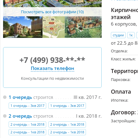
Кирпично
Посмотреть все фотографии (10)
этажей
6 корпусов,
студии
1к
от 22.5 до 8
Отделка:
+7 (499) 938-**-**
Класс жилья:
Показать телефон
Территор
Консультации по недвижимости
Парковка:
Оплата
1 очередь
строится
III кв. 2017 г.
Ипотека:
1 очередь - 3кв 2017
1 очередь - 3кв 2017
Договор:
2 очередь
строится
I кв. 2018 г.
Застройщик:
2 очередь - 1кв 2018
2 очередь - 1кв 2018
2 очередь - 1кв 2018
2 очередь - 1кв 2018