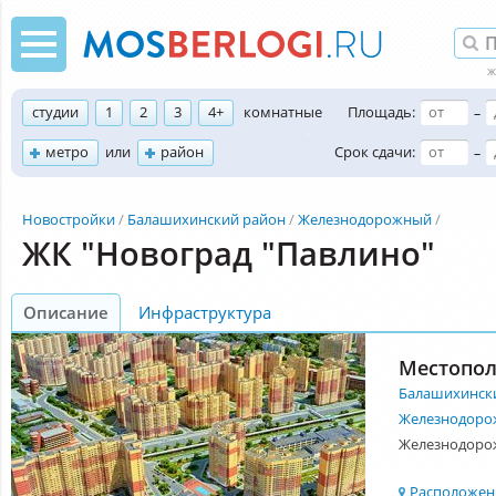
студии
1
2
3
4+
комнатные
Площадь:
–
метро
или
район
Срок сдачи:
–
Новостройки
Балашихинский район
Железнодорожный
ЖК "Новоград "Павлино"
Описание
Инфраструктура
Местопо
Балашихинск
Железнодор
Железнодорож
Расположени