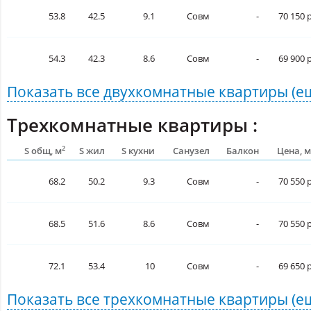
53.8
42.5
9.1
Совм
-
70 150 р
54.3
42.3
8.6
Совм
-
69 900 р
Показать все
двухкомнатные квартиры
(е
Трехкомнатные квартиры :
2
S общ, м
S жил
S кухни
Санузел
Балкон
Цена, м
68.2
50.2
9.3
Совм
-
70 550 р
68.5
51.6
8.6
Совм
-
70 550 р
72.1
53.4
10
Совм
-
69 650 р
Показать все
трехкомнатные квартиры
(е