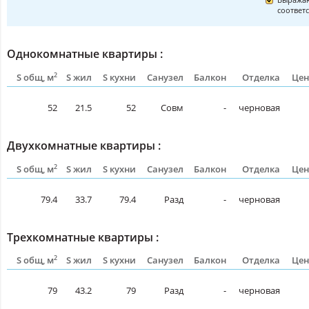
соответ
Однокомнатные квартиры :
2
S общ, м
S жил
S кухни
Санузел
Балкон
Отделка
Цен
52
21.5
52
Совм
-
черновая
Двухкомнатные квартиры :
2
S общ, м
S жил
S кухни
Санузел
Балкон
Отделка
Цен
79.4
33.7
79.4
Разд
-
черновая
Трехкомнатные квартиры :
2
S общ, м
S жил
S кухни
Санузел
Балкон
Отделка
Цен
79
43.2
79
Разд
-
черновая