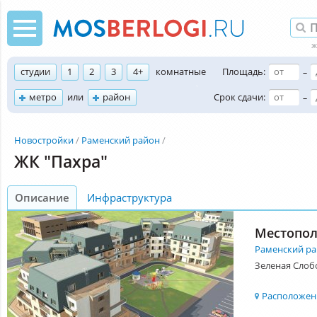
студии
1
2
3
4+
комнатные
Площадь:
–
метро
или
район
Срок сдачи:
–
Новостройки
Раменский район
ЖК "Пахра"
Описание
Инфраструктура
Местопо
Раменский р
Зеленая Слоб
Расположени