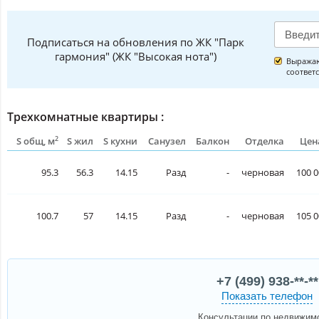
Подписаться на обновления по ЖК "Парк
гармония" (ЖК "Высокая нота")
Выражаю
соответ
Трехкомнатные квартиры :
2
S общ, м
S жил
S кухни
Санузел
Балкон
Отделка
Цен
95.3
56.3
14.15
Разд
-
черновая
100 0
100.7
57
14.15
Разд
-
черновая
105 0
+7 (499) 938-**-**
Показать телефон
Консультации по недвижим