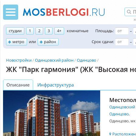
студии
1
2
3
4+
комнатные
Площадь:
–
метро
или
район
Срок сдачи:
–
Новостройки
Одинцовский район
Одинцово
ЖК "Парк гармония" (ЖК "Высокая но
Описание
Инфраструктура
Местопо
Одинцовский
Одинцово
,
Одинцово, мкр
Расположени