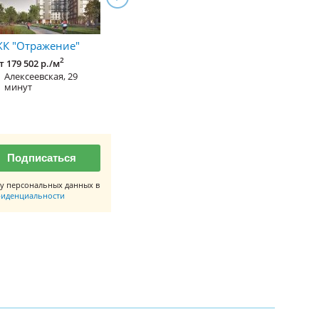
К "Отражение"
ЖК "Sky City" (Скай
ЖК "Лайм"
Сити)
2
т 179 502 р./м
от 201 500 р./м
Алексеевская, 17
Алексеевская, 29
Алексеевская
минут
минут
минут
Подписаться
у персональных данных в
иденциальности