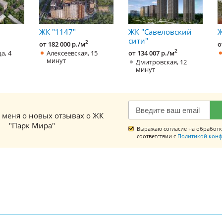
ЖК "1147"
ЖК "Савеловский
Ж
сити"
2
от 182 000 р./м
о
2
а, 4
Алексеевская, 15
от 134 007 р./м
минут
Дмитровская, 12
минут
 меня о новых отзывах о ЖК
"Парк Мира"
Выражаю согласие на обработк
соответствии с
Политикой конф