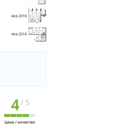
4кв 2016
4кв 2016
4
/ 5
Цена / качество