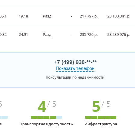
35.1
19.18
Разд
-
217 797 р.
23 130 041 р.
0.32
24.91
Разд
-
235 726 р.
28 239 976 р.
+7 (499) 938-**-**
Показать телефон
Консультации по недвижимости
4
5
5
/ 5
/ 5
я
Транспортная доступность
Инфраструктура