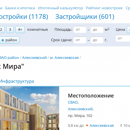
ти
Банки и ипотека
Ипотечный калькулятор
Рейтинг новостроек
Ср
остройки (1178)
Застройщики (601)
2
3
4+
комнатные
Площадь:
м
2
Цена
–
район
Срок сдачи:
г.
–
ВАО район
Алексеевский
м. Алексеевская
к Мира"
Инфраструктура
Местоположение
СВАО
,
Алексеевский
,
пр. Мира, 102
0.8 км до
Алексеевская
10 