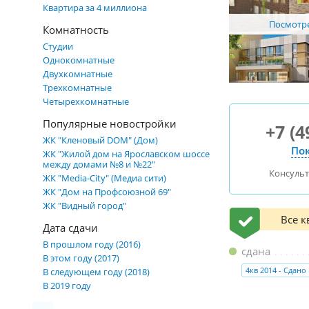
Квартира за 4 миллиона
Посмотре
Комнатность
Студии
Однокомнатные
Двухкомнатные
Трехкомнатные
Четырехкомнатные
Популярные новостройки
+7 (4
ЖК "Кленовый DOM" (Дом)
Пок
ЖК "Жилой дом на Ярославском шоссе
между домами №8 и №22"
Консуль
ЖК "Media-City" (Медиа сити)
ЖК "Дом на Профсоюзной 69"
ЖК "Видный город"
Все 
Дата сдачи
В прошлом году (2016)
сдана
В этом году (2017)
4кв 2014 - Сдано
В следующем году (2018)
В 2019 году