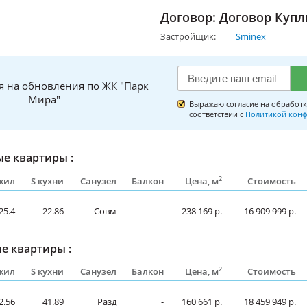
Договор: Договор Куп
Застройщик:
Sminex
я на обновления по ЖК "Парк
Мира"
Выражаю согласие на обработк
соответствии с
Политикой конф
е квартиры :
2
жил
S кухни
Санузел
Балкон
Цена, м
Стоимость
25.4
22.86
Совм
-
238 169 р.
16 909 999 р.
е квартиры :
2
жил
S кухни
Санузел
Балкон
Цена, м
Стоимость
2.56
41.89
Разд
-
160 661 р.
18 459 949 р.