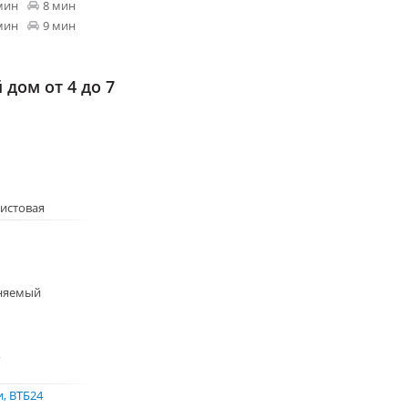
мин
8 мин
мин
9 мин
дом от 4 до 7
истовая
няемый
к
и
ВТБ24