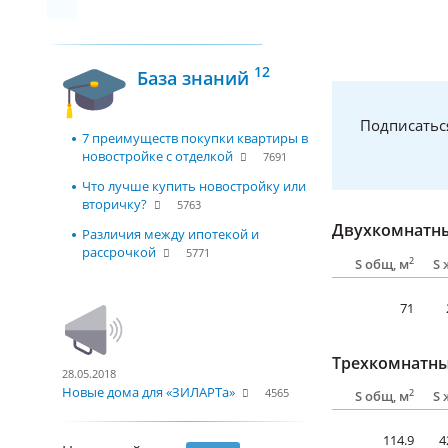
12
База знаний
Подписатьс
7 преимуществ покупки квартиры в
новостройке с отделкой
7691
Что лучше купить новостройку или
вторичку?
5763
Двухкомнатны
Различия между ипотекой и
рассрочкой
5771
2
S общ, м
S 
71
Трехкомнатны
28.05.2018
Новые дома для «ЗИЛАРТа»
4565
2
S общ, м
S 
114.9
4