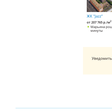
ЖК "Jazz"
2
от 207 765 р./м
Марьина рощ
минуты
Уведомить