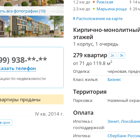
1.2 км до
Рижская
14 
2.3 км до
Марьина роща
29 
ть все фотографии (10)
Расположение на карте
Кирпично-монолитный 
этажей
1 корпус, 1 очередь
279 квартир
2к
3к
99) 938-**-**
2
от 71 до 119.8 м
азать телефон
Отделка:
черновая
предч
тации по недвижимости
Класс жилья:
Бизнес
Территория
квартиры проданы
Парковка:
Наземный охра
Оплата
IV кв. 2014 г.
Ипотека с
Зенит
ЛокоБан
 в срок
господдержкой:
Ипотека:
Сбербанк Росси