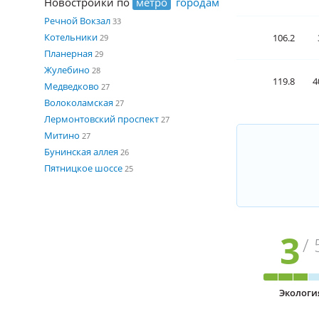
Новостройки по
метро
городам
Речной Вокзал
33
Котельники
106.2
29
Планерная
29
Жулебино
28
119.8
4
Медведково
27
Волоколамская
27
Лермонтовский проспект
27
Митино
27
Бунинская аллея
26
Пятницкое шоссе
25
3
/ 
Экологи