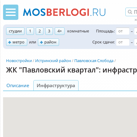
студии
1
2
3
4+
комнатные
Площадь:
–
метро
или
район
Срок сдачи:
–
Новостройки
Истринский район
Павловская Слобода
ЖК "Павловский квартал": инфрастр
Описание
Инфраструктура