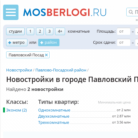
студии
1
2
3
4+
комнатные
Площадь:
–
метро
или
район
Срок сдачи:
–
Павловский Посад
Новостройки
Павлово-Посадский район
Новостройки в городе Павловский 
Найдено
2 новостройки
Классы:
Типы квартир:
Минимальная цена
Эконом (2)
Однокомнатные
от 2 млн
Двухкомнатные
от 2.87 млн
Трехкомнатные
от 3.56 млн