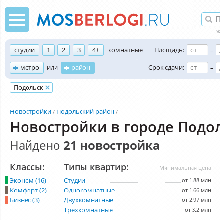
студии
1
2
3
4+
комнатные
Площадь:
–
метро
или
район
Срок сдачи:
–
Подольск
Новостройки
Подольский район
Новостройки в городе Подо
Найдено
21 новостройка
Классы:
Типы квартир:
Минимальная цена
Эконом (16)
Студии
от 1.88 млн
Комфорт (2)
Однокомнатные
от 1.66 млн
Бизнес (3)
Двухкомнатные
от 2.97 млн
Трехкомнатные
от 3.2 млн