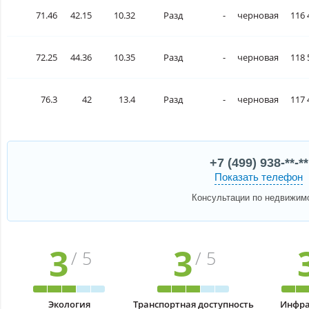
71.46
42.15
10.32
Разд
-
черновая
116 
72.25
44.36
10.35
Разд
-
черновая
118 
76.3
42
13.4
Разд
-
черновая
117 
+7 (499) 938-**-**
Показать телефон
Консультации по недвижим
3
3
/ 5
/ 5
Экология
Транспортная доступность
Инфра