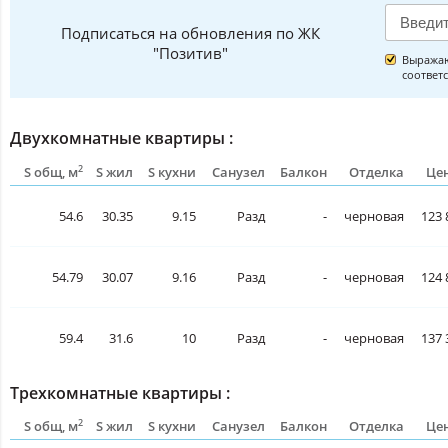
Подписаться на обновления по ЖК
"Позитив"
Выражаю
соответ
Двухкомнатные квартиры :
2
S общ, м
S жил
S кухни
Санузел
Балкон
Отделка
Цен
54.6
30.35
9.15
Разд
-
черновая
123 
54.79
30.07
9.16
Разд
-
черновая
124 
59.4
31.6
10
Разд
-
черновая
137 
Трехкомнатные квартиры :
2
S общ, м
S жил
S кухни
Санузел
Балкон
Отделка
Цен