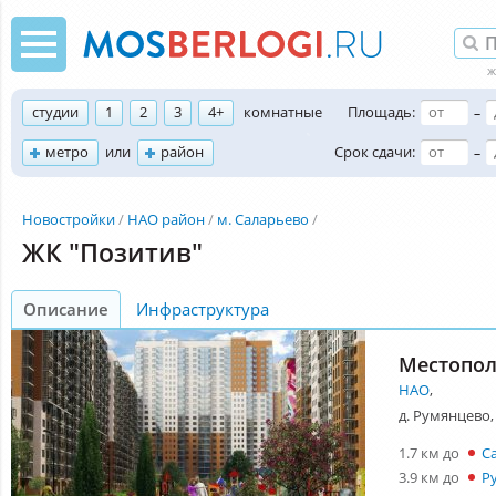
студии
1
2
3
4+
комнатные
Площадь:
–
метро
или
район
Срок сдачи:
–
Новостройки
НАО район
м. Саларьево
ЖК "Позитив"
Описание
Инфраструктура
Местопо
НАО
,
д. Румянцево, 
1.7 км до
С
3.9 км до
Р