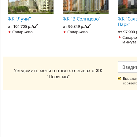
ЖК "Лучи"
ЖК "В Солнцево"
ЖК "Сал
Парк"
2
2
от 104 705 р./м
от 96 849 р./м
Саларьево
Саларьево
от 97 900 
Саларье
минута
Уведомить меня о новых отзывах о ЖК
"Позитив"
Выражаю
соответ