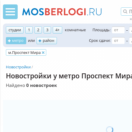
студии
1
2
3
4+
комнатные
Площадь:
–
метро
или
район
Срок сдачи:
–
м.Проспект Мира
Новостройки
Новостройки у метро Проспект Мир
Найдено
0 новостроек