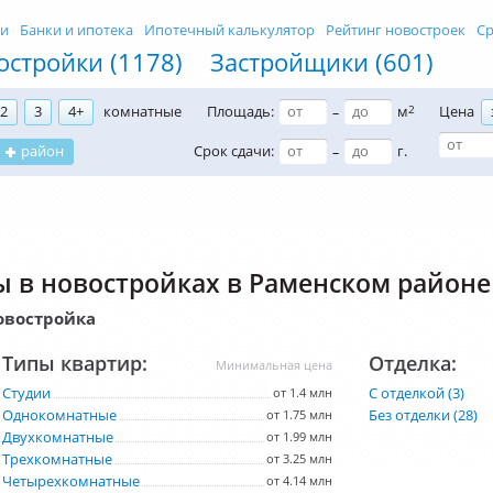
ти
Банки и ипотека
Ипотечный калькулятор
Рейтинг новостроек
Ср
остройки (1178)
Застройщики (601)
2
3
4+
комнатные
Площадь:
м
2
Цена
–
район
Срок сдачи:
г.
–
 в новостройках в Раменском районе
овостройка
Типы квартир:
Отделка:
Минимальная цена
Студии
С отделкой (3)
от 1.4 млн
Однокомнатные
Без отделки (28)
от 1.75 млн
Двухкомнатные
от 1.99 млн
Трехкомнатные
от 3.25 млн
Четырехкомнатные
от 4.14 млн