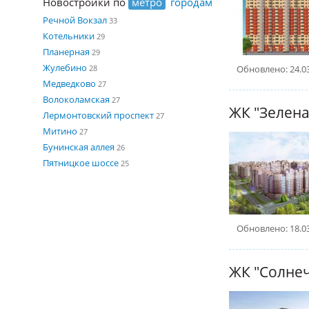
Новостройки по
метро
городам
Речной Вокзал
33
Котельники
29
Планерная
29
Жулебино
Обновлено: 24.0
28
Медведково
27
Волоколамская
27
ЖК "Зелена
Лермонтовский проспект
27
Митино
27
Бунинская аллея
26
Пятницкое шоссе
25
Обновлено: 18.0
ЖК "Солне