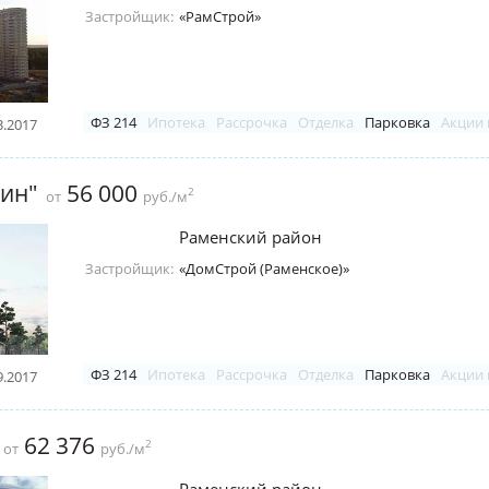
Застройщик:
«РамСтрой»
ФЗ 214
Ипотека
Рассрочка
Отделка
Парковка
Акции 
3.2017
ин"
56 000
2
от
руб./м
Раменский район
Застройщик:
«ДомСтрой (Раменское)»
ФЗ 214
Ипотека
Рассрочка
Отделка
Парковка
Акции 
9.2017
62 376
2
от
руб./м