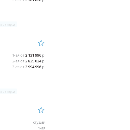
и скидки
1-ая от
2 131 996
р.
2-ая от
2 835 024
р.
3-ая от
3 994 996
р.
и скидки
студии
1-ая