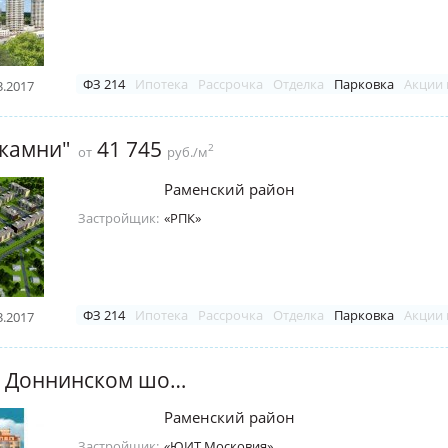
ФЗ 214
Ипотека
Рассрочка
Отделка
Парковка
Акции 
3.2017
 камни"
41 745
2
от
руб./м
Раменский район
Застройщик:
«РПК»
ФЗ 214
Ипотека
Рассрочка
Отделка
Парковка
Акции 
3.2017
ЖК "Дом на Доннинском шоссе, 17" (Раменское)
Раменский район
Застройщик:
«ЮИТ Московия»