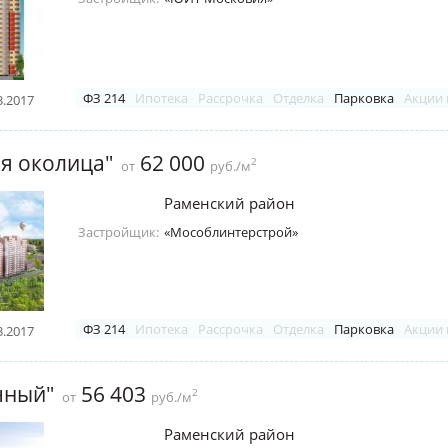
ФЗ 214
Ипотека
Рассрочка
Отделка
Парковка
Акции 
3.2017
я околица"
62 000
2
от
руб./м
Раменский район
Застройщик:
«Мособлинтерстрой»
ФЗ 214
Ипотека
Рассрочка
Отделка
Парковка
Акции 
3.2017
чный"
56 403
2
от
руб./м
Раменский район