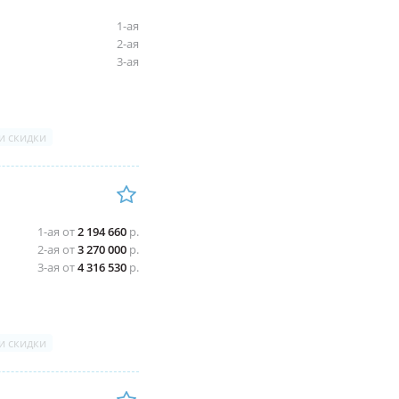
1-ая
2-ая
3-ая
и скидки
1-ая от
2 194 660
р.
2-ая от
3 270 000
р.
3-ая от
4 316 530
р.
и скидки