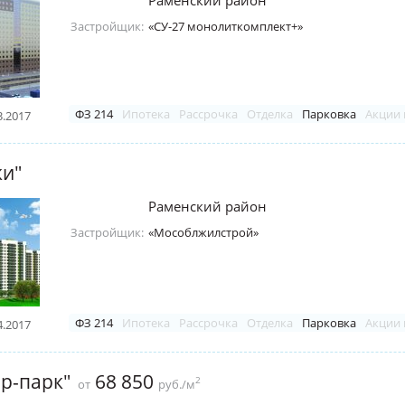
Раменский район
Застройщик:
«СУ-27 монолиткомплект+»
ФЗ 214
Ипотека
Рассрочка
Отделка
Парковка
Акции 
3.2017
ки"
Раменский район
Застройщик:
«Мособлжилстрой»
ФЗ 214
Ипотека
Рассрочка
Отделка
Парковка
Акции 
4.2017
р-парк"
68 850
2
от
руб./м