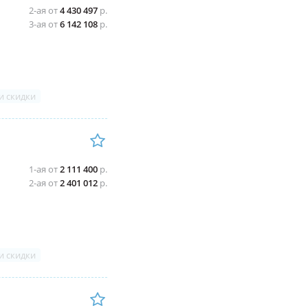
2-ая от
4 430 497
р.
3-ая от
6 142 108
р.
и скидки
1-ая от
2 111 400
р.
2-ая от
2 401 012
р.
и скидки