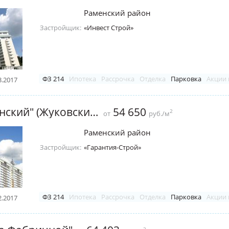
Раменский район
Застройщик:
«Инвест Строй»
ФЗ 214
Ипотека
Рассрочка
Отделка
Парковка
Акции 
3.2017
ЖК "Гагаринский" (Жуковский)
54 650
2
от
руб./м
Раменский район
Застройщик:
«Гарантия-Строй»
ФЗ 214
Ипотека
Рассрочка
Отделка
Парковка
Акции 
2.2017