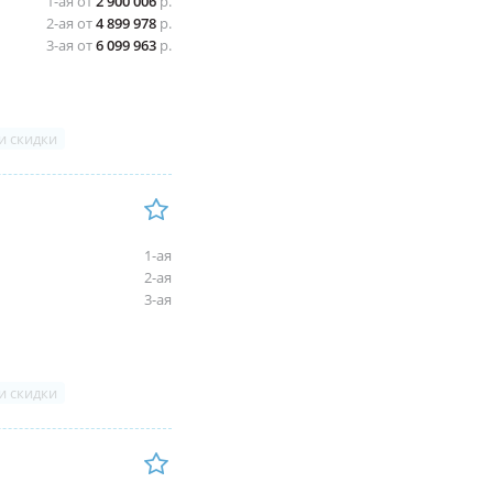
1-ая от
2 900 006
р.
2-ая от
4 899 978
р.
3-ая от
6 099 963
р.
и скидки
1-ая
2-ая
3-ая
и скидки