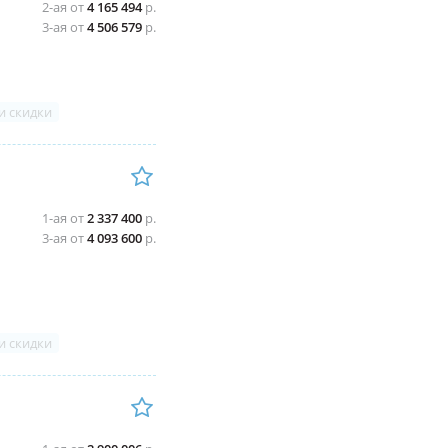
2-ая от
4 165 494
р.
3-ая от
4 506 579
р.
и скидки
1-ая от
2 337 400
р.
3-ая от
4 093 600
р.
и скидки