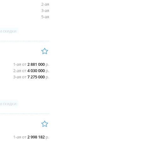
2-ая
3-ая
5-ая
и скидки
1-ая от
2 881 000
р.
2-ая от
4 030 000
р.
3-ая от
7 275 000
р.
и скидки
1-ая от
2 998 182
р.