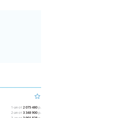
1-ая от
2 075 480
р.
2-ая от
3 348 900
р.
3-ая от
3 901 828
р.