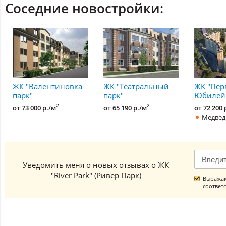
Соседние новостройки:
ЖК "Валентиновка
ЖК "Театральный
ЖК "Пе
парк"
парк"
Юбилей
2
2
от 73 000 р./м
от 65 190 р./м
от 72 200 
Медвед
Уведомить меня о новых отзывах о ЖК
"River Park" (Ривер Парк)
Выражаю
соответ