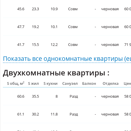
45.6
23.3
10.9
Совм
-
черновая
60 
47.7
19.2
10.1
Совм
-
черновая
60 
41.7
15.5
12.2
Совм
-
черновая
71 
Показать все
однокомнатные квартиры
(е
Двухкомнатные квартиры :
2
S общ, м
S жил
S кухни
Санузел
Балкон
Отделка
Цен
60.6
35.5
8
Разд
-
черновая
58 
61.1
30.2
11.8
Разд
-
черновая
58 