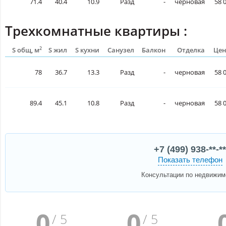
71.4
40.4
10.9
Разд
-
черновая
58 
Трехкомнатные квартиры :
2
S общ, м
S жил
S кухни
Санузел
Балкон
Отделка
Цен
78
36.7
13.3
Разд
-
черновая
58 
89.4
45.1
10.8
Разд
-
черновая
58 
+7 (499) 938-**-**
Показать телефон
Консультации по недвижим
0
0
/ 5
/ 5