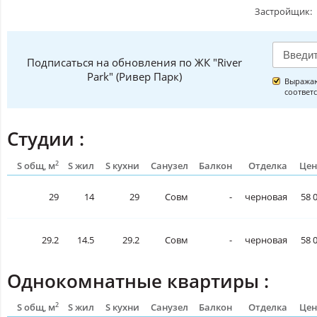
Застройщик:
Подписаться на обновления по ЖК "River
Park" (Ривер Парк)
Выражаю
соответ
Студии :
2
S общ, м
S жил
S кухни
Санузел
Балкон
Отделка
Цен
29
14
29
Совм
-
черновая
58 
29.2
14.5
29.2
Совм
-
черновая
58 
Однокомнатные квартиры :
2
S общ, м
S жил
S кухни
Санузел
Балкон
Отделка
Цен