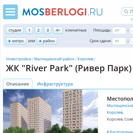
студии
1
2
3
4+
комнатные
Площадь:
–
метро
или
район
Срок сдачи:
–
Новостройки
Мытищинский район
Королев
ЖК "River Park" (Ривер Парк)
Описание
Инфраструктура
Местопо
Мытищинский
Королев
,
Королёв, Сове
Расположени