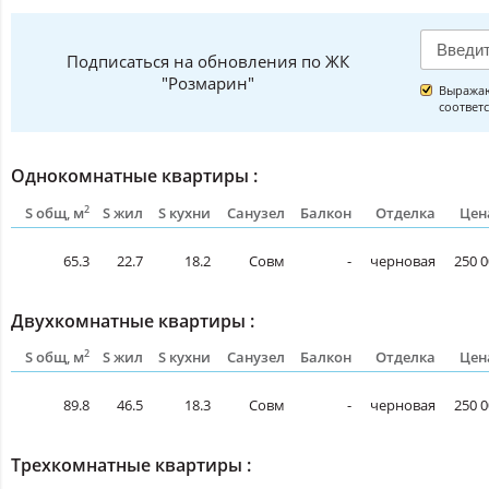
Подписаться на обновления по ЖК
"Розмарин"
Выражаю
соответ
Однокомнатные квартиры :
2
S общ, м
S жил
S кухни
Санузел
Балкон
Отделка
Цен
65.3
22.7
18.2
Совм
-
черновая
250 0
Двухкомнатные квартиры :
2
S общ, м
S жил
S кухни
Санузел
Балкон
Отделка
Цен
89.8
46.5
18.3
Совм
-
черновая
250 0
Трехкомнатные квартиры :