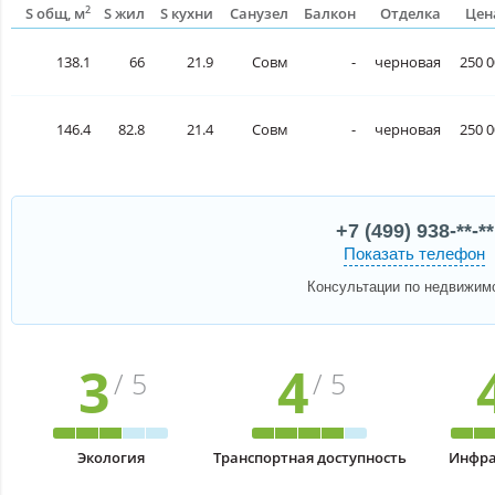
2
S общ, м
S жил
S кухни
Санузел
Балкон
Отделка
Цен
138.1
66
21.9
Совм
-
черновая
250 0
146.4
82.8
21.4
Совм
-
черновая
250 0
+7 (499) 938-**-**
Показать телефон
Консультации по недвижим
3
4
/ 5
/ 5
Экология
Транспортная доступность
Инфра