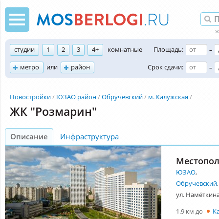
студии
1
2
3
4+
комнатные
Площадь:
–
метро
или
район
Срок сдачи:
–
Новостройки
ЮЗАО район
Обручевский
м. Калужская
ЖК "Розмарин"
Описание
Инфраструктура
Местопо
ЮЗАО
,
Обручевский
,
ул. Намёткина
1.9 км до
К