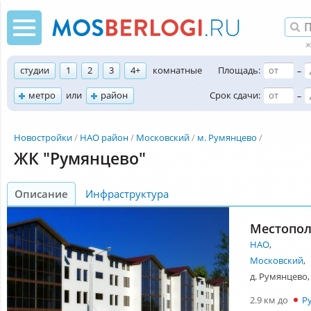
студии
1
2
3
4+
комнатные
Площадь:
–
метро
или
район
Срок сдачи:
–
Новостройки
НАО район
Московский
м. Румянцево
ЖК "Румянцево"
Описание
Инфраструктура
Местопо
НАО
,
Московский
,
д. Румянцево, 
2.9 км до
Р