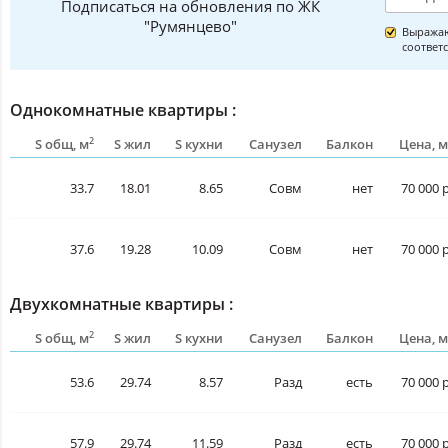
Подписаться на обновления по ЖК
"Румянцево"
Выражаю
соответ
Однокомнатные квартиры :
2
S общ, м
S жил
S кухни
Санузел
Балкон
Цена, м
33.7
18.01
8.65
Совм
нет
70 000 р
37.6
19.28
10.09
Совм
нет
70 000 р
Двухкомнатные квартиры :
2
S общ, м
S жил
S кухни
Санузел
Балкон
Цена, м
53.6
29.74
8.57
Разд
есть
70 000 р
57.9
29.74
11.59
Разд
есть
70 000 р