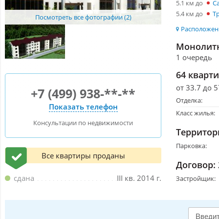
5.1 км до
С
5.4 км до
Т
Посмотреть все фотографии (2)
Расположени
Монолитн
1 очередь
64 кварт
от 33.7 до 5
+7 (499) 938-**-**
Отделка:
Показать телефон
Класс жилья:
Консультации по недвижимости
Территор
Парковка:
Все квартиры проданы
Договор:
сдана
III кв. 2014 г.
Застройщик: