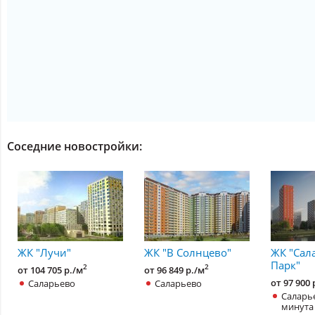
Соседние новостройки:
ЖК "Лучи"
ЖК "В Солнцево"
ЖК "Сал
Парк"
2
2
от 104 705 р./м
от 96 849 р./м
Саларьево
Саларьево
от 97 900 
Саларье
минута