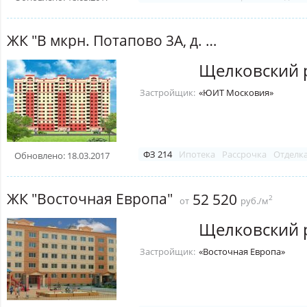
ЖК "В мкрн. Потапово 3А, д. 6" (мкрн. Финский; Щелково)
Щелковский 
Застройщик:
«ЮИТ Московия»
ФЗ 214
Ипотека
Рассрочка
Отделк
Обновлено: 18.03.2017
ЖК "Восточная Европа"
52 520
2
от
руб./м
Щелковский 
Застройщик:
«Восточная Европа»