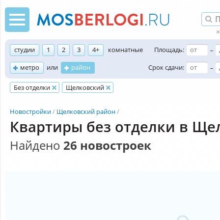
студии
1
2
3
4+
комнатные
Площадь:
–
метро
или
район
Срок сдачи:
–
Без отделки
Щелковский
Новостройки
Щелковский район
Квартиры без отделки в Ще
Найдено
26 новостроек