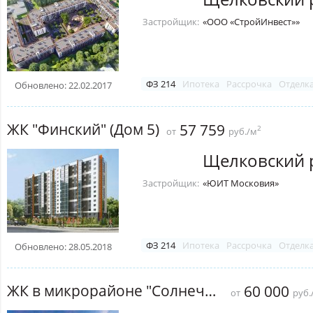
Застройщик:
«ООО «СтройИнвест»»
ФЗ 214
Ипотека
Рассрочка
Отделк
Обновлено: 22.02.2017
ЖК "Финский" (Дом 5)
57 759
2
от
руб./м
Щелковский 
Застройщик:
«ЮИТ Московия»
ФЗ 214
Ипотека
Рассрочка
Отделк
Обновлено: 28.05.2018
ЖК в микрорайоне "Солнечный"
60 000
от
руб.