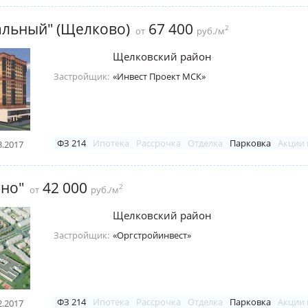
альный" (Щелково)
67 400
2
от
руб./м
Щелковский район
Застройщик:
«Инвест Проект МСК»
ФЗ 214
Ипотека
Рассрочка
Отделка
Парковка
Акции 
3.2017
ино"
42 000
2
от
руб./м
Щелковский район
Застройщик:
«Оргстройинвест»
ФЗ 214
Ипотека
Рассрочка
Отделка
Парковка
Акции 
2.2017