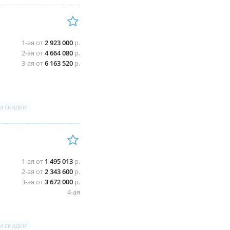
1-ая от
2 923 000
р.
2-ая от
4 664 080
р.
3-ая от
6 163 520
р.
и скидки
1-ая от
1 495 013
р.
2-ая от
2 343 600
р.
3-ая от
3 672 000
р.
4-ая
и скидки