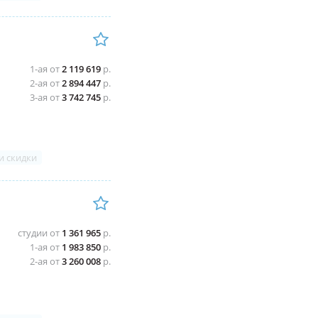
1-ая от
2 119 619
р.
2-ая от
2 894 447
р.
3-ая от
3 742 745
р.
и скидки
студии от
1 361 965
р.
1-ая от
1 983 850
р.
2-ая от
3 260 008
р.