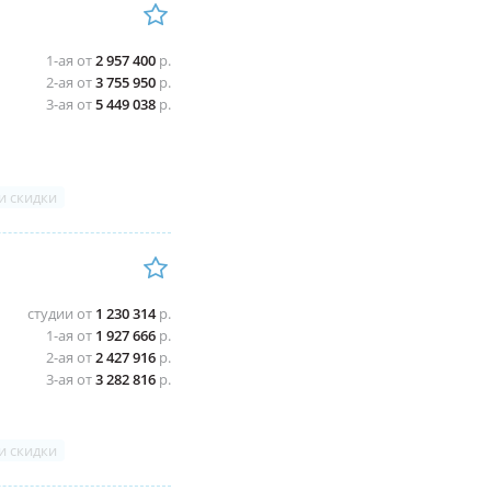
1-ая от
2 957 400
р.
2-ая от
3 755 950
р.
3-ая от
5 449 038
р.
и скидки
студии от
1 230 314
р.
1-ая от
1 927 666
р.
2-ая от
2 427 916
р.
3-ая от
3 282 816
р.
и скидки