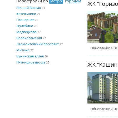
Новостройки по
метро
городам
ЖК "Горизо
Речной Вокзал
33
Котельники
29
Планерная
29
Жулебино
28
Медведково
27
Волоколамская
27
Лермонтовский проспект
27
Обновлено: 18.0
Митино
27
Бунинская аллея
26
Пятницкое шоссе
25
ЖК "Кашин
Обновлено: 20.0