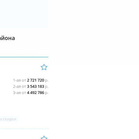
айона
1-ая от
2 721 720
р.
2-ая от
3 543 183
р.
3-ая от
4 492 786
р.
и скидки