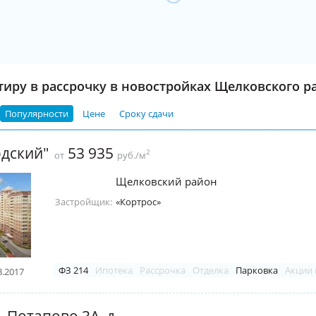
тиру в рассрочку в новостройках Щелковского р
Популярности
Цене
Сроку сдачи
дский"
53 935
2
от
руб./м
Щелковский район
Застройщик:
«Кортрос»
ФЗ 214
Ипотека
Рассрочка
Отделка
Парковка
Акции 
3.2017
ЖК "В мкрн. Потапово 3А, д. 6" (мкрн. Финский; Щелково)