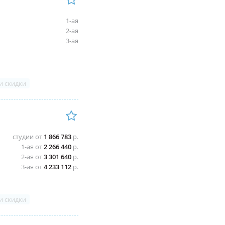
1-ая
2-ая
3-ая
и скидки
студии от
1 866 783
р.
1-ая от
2 266 440
р.
2-ая от
3 301 640
р.
3-ая от
4 233 112
р.
и скидки