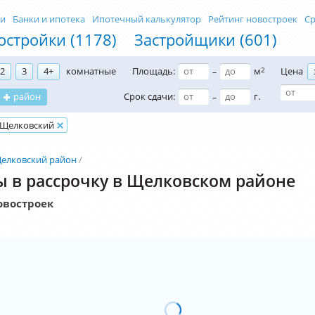
ти
Банки и ипотека
Ипотечный калькулятор
Рейтинг новостроек
Ср
остройки (1178)
Застройщики (601)
2
3
4+
комнатные
Площадь:
м
2
Цена
–
район
Срок сдачи:
г.
–
Щелковский
елковский район
 в рассрочку в Щелковском районе
овостроек