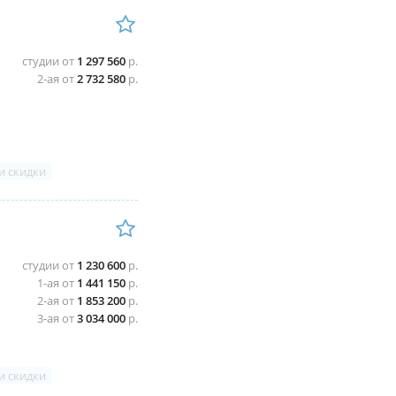
студии от
1 297 560
р.
2-ая от
2 732 580
р.
и скидки
студии от
1 230 600
р.
1-ая от
1 441 150
р.
2-ая от
1 853 200
р.
3-ая от
3 034 000
р.
и скидки