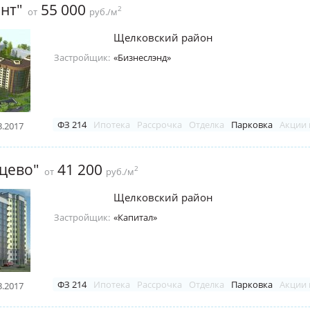
нт"
55 000
2
от
руб./м
Щелковский район
Застройщик:
«Бизнеслэнд»
ФЗ 214
Ипотека
Рассрочка
Отделка
Парковка
Акции 
3.2017
цево"
41 200
2
от
руб./м
Щелковский район
Застройщик:
«Капитал»
ФЗ 214
Ипотека
Рассрочка
Отделка
Парковка
Акции 
3.2017