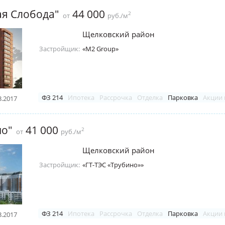
ая Слобода"
44 000
2
от
руб./м
Щелковский район
Застройщик:
«M2 Group»
ФЗ 214
Ипотека
Рассрочка
Отделка
Парковка
Акции 
3.2017
но"
41 000
2
от
руб./м
Щелковский район
Застройщик:
«ГТ-ТЭС «Трубино»»
ФЗ 214
Ипотека
Рассрочка
Отделка
Парковка
Акции 
3.2017