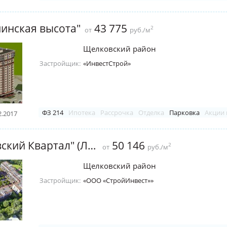
инская высота"
43 775
2
от
руб./м
Щелковский район
Застройщик:
«ИнвестСтрой»
ФЗ 214
Ипотека
Рассрочка
Отделка
Парковка
Акции 
2.2017
ЖК "Петровский Квартал" (Лосино-Петровский)
50 146
2
от
руб./м
Щелковский район
Застройщик:
«ООО «СтройИнвест»»