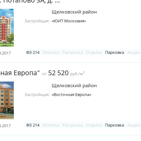
Щелковский район
Застройщик:
«ЮИТ Московия»
ФЗ 214
Ипотека
Рассрочка
Отделка
Парковка
Акции 
3.2017
ная Европа"
52 520
2
от
руб./м
Щелковский район
Застройщик:
«Восточная Европа»
ФЗ 214
Ипотека
Рассрочка
Отделка
Парковка
Акции 
8.2017