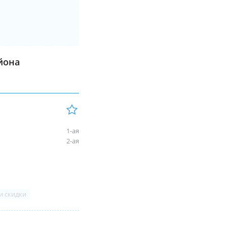
йона
1-ая
2-ая
и скидки