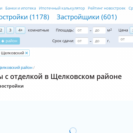
ти
Банки и ипотека
Ипотечный калькулятор
Рейтинг новостроек
Ср
остройки (1178)
Застройщики (601)
2
3
4+
комнатные
Площадь:
м
2
Цена
–
район
Срок сдачи:
г.
–
Щелковский
елковский район
 с отделкой в Щелковском районе
востройки