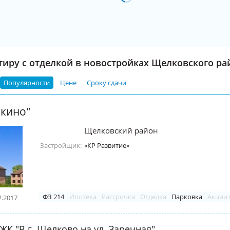
тиру с отделкой в новостройках Щелковского ра
Популярности
Цене
Сроку сдачи
чкино"
Щелковский район
Застройщик:
«КР Развитие»
ФЗ 214
Ипотека
Рассрочка
Отделка
Парковка
Акции 
2.2017
ЖК "В г. Щелково на ул. Заречная"