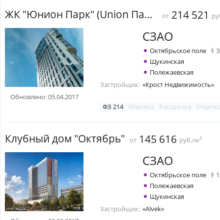
ЖК "Юнион Парк" (Union Парк)
214 521
от
ру
СЗАО
Октябрьское поле
3
Щукинская
Полежаевская
Застройщик:
«Крост Недвижимость»
Обновлено: 05.04.2017
ФЗ 214
Ипотека
Рассрочка
Отделк
Клубный дом "Октябрь"
145 616
2
от
руб./м
СЗАО
Октябрьское поле
1
Полежаевская
Щукинская
Застройщик:
«Alvek»