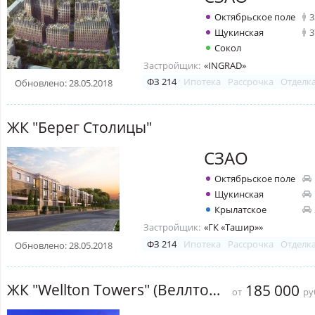
Октябрьское поле
3
Щукинская
3
Сокол
Застройщик:
«INGRAD»
ФЗ 214
Ипотека
Рассрочка
Отделк
Обновлено: 28.05.2018
ЖК "Берег Столицы"
СЗАО
Октябрьское поле
Щукинская
Крылатское
Застройщик:
«ГК «Ташир»»
ФЗ 214
Ипотека
Рассрочка
Отделк
Обновлено: 28.05.2018
ЖК "Wellton Towers" (Веллтон Тауэрс)
185 000
от
ру