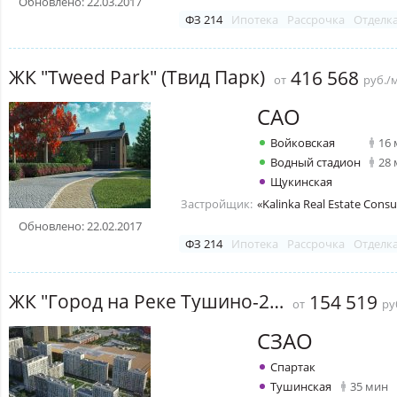
Обновлено: 22.03.2017
ФЗ 214
Ипотека
Рассрочка
Отделк
ЖК "Tweed Park" (Твид Парк)
416 568
от
руб./
САО
Войковская
16
Водный стадион
28
Щукинская
Застройщик:
«Kalinka Real Estate Cons
Обновлено: 22.02.2017
ФЗ 214
Ипотека
Рассрочка
Отделк
ЖК "Город на Реке Тушино-2018"
154 519
от
ру
СЗАО
Спартак
Тушинская
35 мин