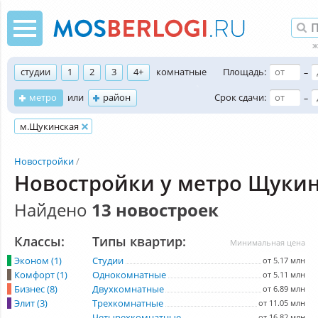
студии
1
2
3
4+
комнатные
Площадь:
–
метро
или
район
Срок сдачи:
–
м.Щукинская
Новостройки
Новостройки у метро Щуки
Найдено
13 новостроек
Классы:
Типы квартир:
Минимальная цена
Эконом (1)
Студии
от 5.17 млн
Комфорт (1)
Однокомнатные
от 5.11 млн
Бизнес (8)
Двухкомнатные
от 6.89 млн
Элит (3)
Трехкомнатные
от 11.05 млн
Четырехкомнатные
от 16.82 млн