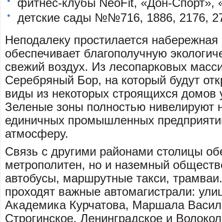
фитнес-клубы NeoFit, «Дон-Спорт»,
детские сады №№716, 1886, 2176, 27
Неподалеку простилается набережная 
обеспечивает благополучную экологич
свежий воздух. Из лесопарковых масси
Серебряный Бор, на который будут от
виды из некоторых строящихся домов 
Зеленые зоны полностью нивелируют н
единичных промышленных предприятий
атмосферу.
Связь с другими районами столицы об
метрополитен, но и наземный обществ
автобусы, маршрутные такси, трамваи
проходят важные автомагистрали: ули
Академика Курчатова, Маршала Василь
Строгинское, Ленинградское и Волоко