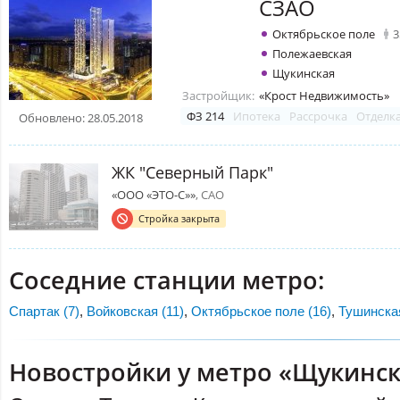
СЗАО
Октябрьское поле
3
Полежаевская
Щукинская
Застройщик:
«Крост Недвижимость»
ФЗ 214
Ипотека
Рассрочка
Отделк
Обновлено: 28.05.2018
ЖК "Северный Парк"
«ООО «ЭТО-С»»
, САО
Стройка закрыта
Соседние станции метро:
Спартак (7)
,
Войковская (11)
,
Октябрьское поле (16)
,
Тушинская
Новостройки у метро «Щукинск