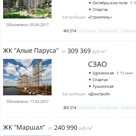
Октябрьское поле
3
Спартак
Застройщик:
«Строитель»
Обновлено: 05.04.2017
ФЗ 214
Ипотека
Рассрочка
Отделк
ЖК "Алые Паруса"
309 369
2
от
руб./м
СЗАО
Щукинская
15 мин
Спартак
Тушинская
Застройщик:
«Донстрой»
Обновлено: 17.03.2017
ФЗ 214
Ипотека
Рассрочка
Отделк
ЖК "Маршал"
240 990
2
от
руб./м