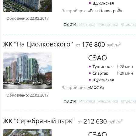
Щукинская
Застройщик:
«Бест-Новострой»
Обновлено: 22.02.2017
ФЗ 214
Ипотека
Рассрочка
Отделк
ЖК "На Циолковского"
176 800
2
от
руб./м
СЗАО
Тушинская
28 мин
Спартак
29 мин
Щукинская
Застройщик:
«МФС-6»
Обновлено: 22.02.2017
ФЗ 214
Ипотека
Рассрочка
Отделк
ЖК "Серебряный парк"
212 630
2
от
руб./м
СЗАО