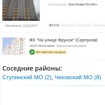
Застройщик:
«БалтИнвестЭстейт»
ФЗ 214
Ипотека
Рассрочка
Отделк
Обновлено: 22.02.2017
ЖК "На улице Фрунзе" (Серпухов)
«ЮИТ Московия»
, Серпуховской район
Все квартиры проданы
Соседние районы:
Ступинский МО (2)
,
Чеховский МО (8)