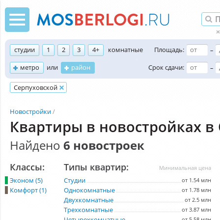
студии
1
2
3
4+
комнатные
Площадь:
–
метро
или
район
Срок сдачи:
–
Серпуховской
Новостройки
Квартиры в новостройках в
Найдено
6 новостроек
Классы:
Типы квартир:
Минимальная цена
Эконом (5)
Студии
от 1.54 млн
Комфорт (1)
Однокомнатные
от 1.78 млн
Двухкомнатные
от 2.5 млн
Трехкомнатные
от 3.87 млн
Четырехкомнатные
от 5.58 млн