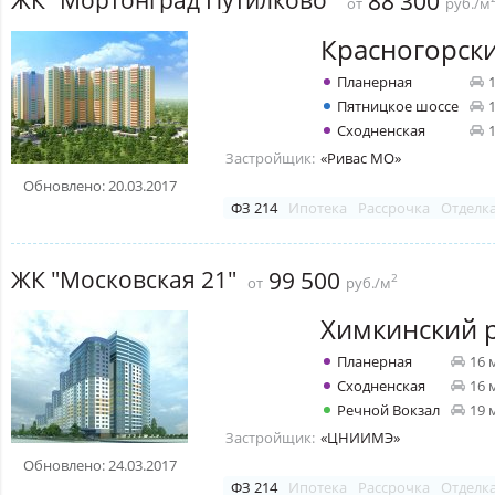
88 300
от
руб./м
Красногорск
Планерная
Пятницкое шоссе
Сходненская
Застройщик:
«Ривас МО»
Обновлено: 20.03.2017
ФЗ 214
Ипотека
Рассрочка
Отделк
ЖК "Московская 21"
99 500
2
от
руб./м
Химкинский 
Планерная
16 
Сходненская
16 
Речной Вокзал
19 
Застройщик:
«ЦНИИМЭ»
Обновлено: 24.03.2017
ФЗ 214
Ипотека
Рассрочка
Отделк