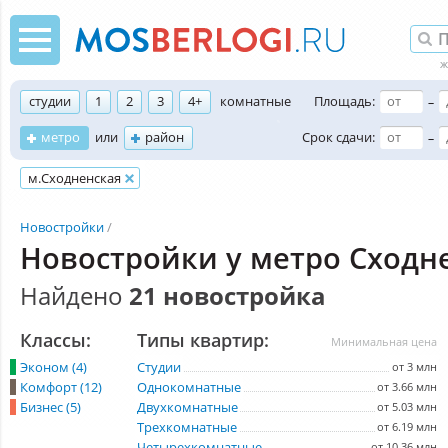
студии
1
2
3
4+
комнатные
Площадь:
–
метро
или
район
Срок сдачи:
–
м.Сходненская
Новостройки
Новостройки у метро Сходн
Найдено
21 новостройка
Классы:
Типы квартир:
Минимальная цена
Эконом (4)
Студии
от 3 млн
Комфорт (12)
Однокомнатные
от 3.66 млн
Бизнес (5)
Двухкомнатные
от 5.03 млн
Трехкомнатные
от 6.19 млн
Четырехкомнатные
от 10.36 млн