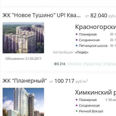
ЖК "Новое Тушино" UP! Квартал
82 040
от
руб.
Красногорск
Планерная
Сходненская
Пятницкое шоссе
Застройщик:
«Лидер»
Обновлено: 21.03.2017
ФЗ 214
Ипотека
Рассрочка
Отделк
ЖК "Планерный"
100 717
2
от
руб./м
Химкинский 
Планерная
39 м
Сходненская
Речной Вокзал