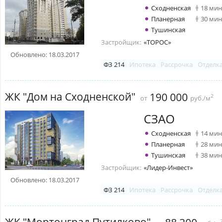
Сходненская
18 мин
Планерная
30 мин
Тушинская
Застройщик:
«ТОРОС»
Обновлено: 18.03.2017
ФЗ 214
Ипотека
Рассрочка
Отделк
ЖК "Дом на Сходненской"
190 000
2
от
руб./м
СЗАО
Сходненская
14 мин
Планерная
28 мин
Тушинская
38 мин
Застройщик:
«Лидер-Инвест»
Обновлено: 18.03.2017
ФЗ 214
Ипотека
Рассрочка
Отделк
ЖК "Мортонград Путилково"