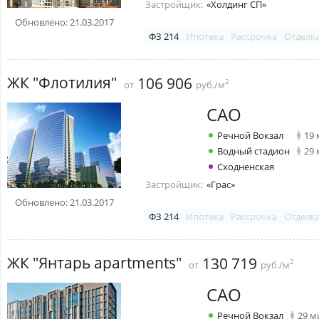
Застройщик:
«Холдинг СП»
Обновлено: 21.03.2017
ФЗ 214
Ипотека
Рассрочка
Отделк
ЖК "Флотилия"
106 906
2
от
руб./м
САО
Речной Вокзал
19
Водный стадион
29
Сходненская
Застройщик:
«Грас»
Обновлено: 21.03.2017
ФЗ 214
Ипотека
Рассрочка
Отделк
ЖК "Янтарь apartments"
130 719
2
от
руб./м
САО
Речной Вокзал
29 м