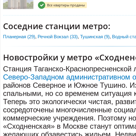
Все квартиры проданы
Соседние станции метро:
Планерная (29)
,
Речной Вокзал (33)
,
Тушинская (9)
,
Водный ста
Новостройки у метро «Сходнен
Станция Таганско-Краснопресненской 
Северо-Западном административном о
районов Северное и Южное Тушино. И
спальными, но со временем ситуация 
Теперь это экологически чистая, разви
сосредоточены многочисленные социа
коммерческие учреждения. Поэтому но
«Сходненская» в Москве станут опти
желающих обзавестись жильем. Недви