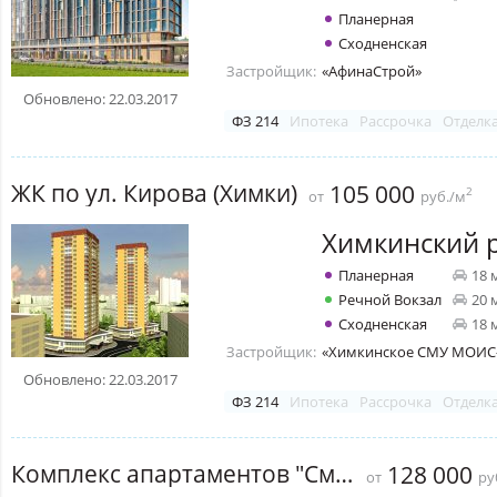
Планерная
Сходненская
Застройщик:
«АфинаСтрой»
Обновлено: 22.03.2017
ФЗ 214
Ипотека
Рассрочка
Отделк
ЖК по ул. Кирова (Химки)
105 000
2
от
руб./м
Химкинский 
Планерная
18 
Речной Вокзал
20 
Сходненская
18 
Застройщик:
«Химкинское СМУ МОИС
Обновлено: 22.03.2017
ФЗ 214
Ипотека
Рассрочка
Отделк
Комплекс апартаментов "Смольная, 44"
128 000
от
ру