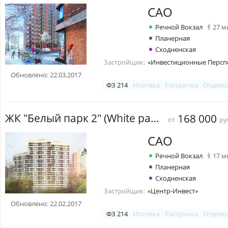
САО
Речной Вокзал
27 м
Планерная
Сходненская
Застройщик:
«Инвестиционные Персп
Обновлено: 22.03.2017
ФЗ 214
Ипотека
Рассрочка
Отделк
ЖК "Белый парк 2" (White park 2)
168 000
от
ру
САО
Речной Вокзал
17 м
Планерная
Сходненская
Застройщик:
«Центр-Инвест»
Обновлено: 22.02.2017
ФЗ 214
Ипотека
Рассрочка
Отделк