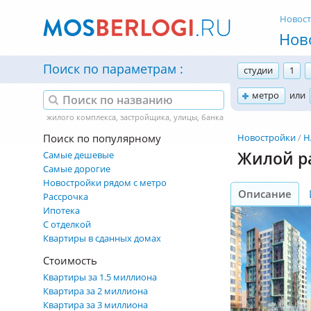
Новос
Нов
Поиск по параметрам
студии
1
метро
или
Поиск по популярному
Новостройки
Н
Жилой р
Самые дешевые
Самые дорогие
Новостройки рядом с метро
Описание
Рассрочка
Ипотека
С отделкой
Квартиры в сданных домах
Стоимость
Квартиры за 1.5 миллиона
Квартира за 2 миллиона
Квартира за 3 миллиона