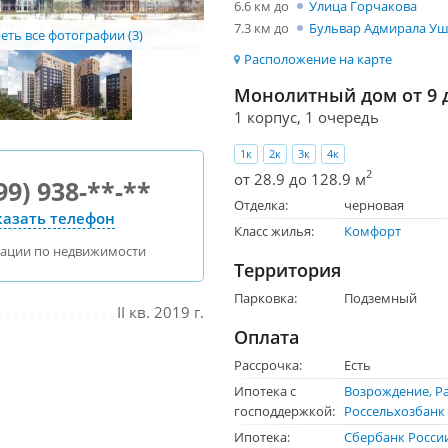
6.6 км до
Улица Горчакова
7.3 км до
Бульвар Адмирала У
ть все фотографии (3)
Расположение на карте
Монолитный дом от 9 д
1 корпус, 1 очередь
1к
2к
3к
4к
2
от 28.9 до 128.9 м
99) 938-**-**
Отделка:
черновая
азать телефон
Класс жилья:
Комфорт
тации по недвижимости
Территория
Парковка:
Подземный
II кв. 2019 г.
Оплата
Рассрочка:
Есть
Ипотека с
Возрождение
Р
господдержкой:
Россельхозбанк
Ипотека:
Сбербанк Росси