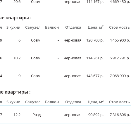
.7
20.6
Совм
-
черновая
114 167 р.
4 669 430 р.
е квартиры :
2
л
S кухни
Санузел
Балкон
Отделка
Цена, м
Стоимость
.9
6
Совм
-
черновая
120 700 р.
4 465 900 р.
.6
10.2
Совм
-
черновая
114 261 р.
6 912 791 р.
.4
9
Совм
-
черновая
143 677 р.
7 068 909 р.
е квартиры :
2
л
S кухни
Санузел
Балкон
Отделка
Цена, м
Стоимость
.7
12.2
Разд
-
черновая
90 892 р.
7 316 806 р.