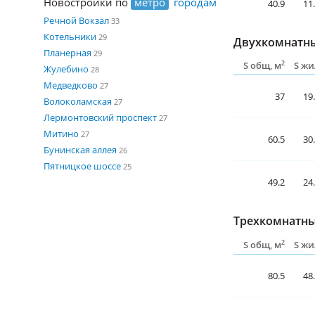
Новостройки по
метро
городам
40.9
11
Речной Вокзал
33
Котельники
29
Двухкомнатны
Планерная
29
2
S общ, м
S жи
Жулебино
28
Медведково
27
37
19
Волоколамская
27
Лермонтовский проспект
27
Митино
27
60.5
30
Бунинская аллея
26
Пятницкое шоссе
25
49.2
24
Трехкомнатны
2
S общ, м
S жи
80.5
48