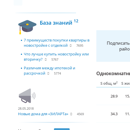
12
База знаний
7 преимуществ покупки квартиры в
Подписать
новостройке с отделкой
7695
райо
Что лучше купить новостройку или
вторичку?
5767
Различия между ипотекой и
Однокомнатны
рассрочкой
5774
2
S общ, м
S жи
28.9
15
28.05.2018
34.3
11
Новые дома для «ЗИЛАРТа»
4569