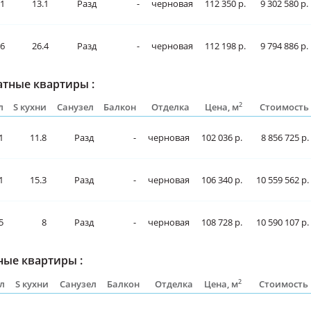
.1
13.1
Разд
-
черновая
112 350 р.
9 302 580 р.
.6
26.4
Разд
-
черновая
112 198 р.
9 794 886 р.
тные квартиры :
2
л
S кухни
Санузел
Балкон
Отделка
Цена, м
Стоимость
1
11.8
Разд
-
черновая
102 036 р.
8 856 725 р.
1
15.3
Разд
-
черновая
106 340 р.
10 559 562 р.
5
8
Разд
-
черновая
108 728 р.
10 590 107 р.
ые квартиры :
2
л
S кухни
Санузел
Балкон
Отделка
Цена, м
Стоимость