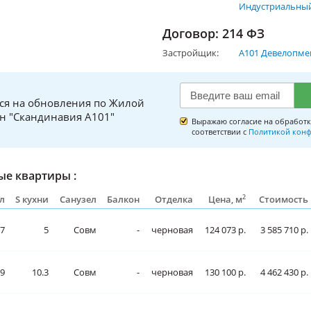
Индустриальный
Договор: 214 ФЗ
Застройщик:
А101 Девелопме
ся на обновления по Жилой
н "Скандинавия А101"
Выражаю согласие на обработк
соответствии с
Политикой конф
е квартиры :
2
л
S кухни
Санузел
Балкон
Отделка
Цена, м
Стоимость
.7
5
Совм
-
черновая
124 073 р.
3 585 710 р.
.9
10.3
Совм
-
черновая
130 100 р.
4 462 430 р.