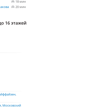
18 мин
шакова
20 мин
о 16 этажей
айффайзен
и
Московский