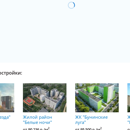
остройки:
езда"
Жилой район
ЖК "Бунинские
"Белые ночи"
луга"
"
2
2
от 90 236 р./м
от 95 500 р./м
о