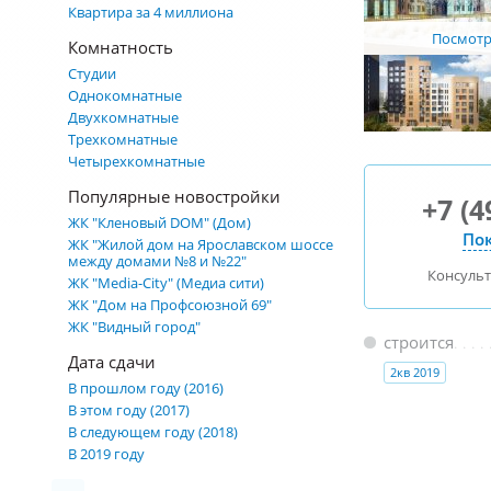
Квартира за 4 миллиона
Посмотре
Комнатность
Студии
Однокомнатные
Двухкомнатные
Трехкомнатные
Четырехкомнатные
Популярные новостройки
+7 (4
ЖК "Кленовый DOM" (Дом)
Пок
ЖК "Жилой дом на Ярославском шоссе
между домами №8 и №22"
Консуль
ЖК "Media-City" (Медиа сити)
ЖК "Дом на Профсоюзной 69"
ЖК "Видный город"
строится
Дата сдачи
2кв 2019
В прошлом году (2016)
В этом году (2017)
В следующем году (2018)
В 2019 году