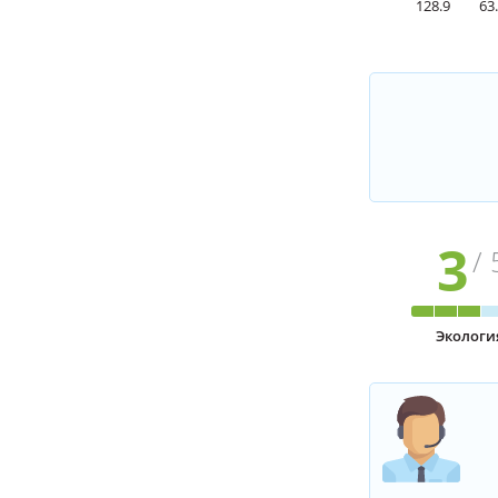
128.9
63
3
/ 
Экологи