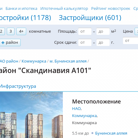
ти
Банки и ипотека
Ипотечный калькулятор
Рейтинг новостроек
Ср
остройки (1178)
Застройщики (601)
2
3
4+
комнатные
Площадь:
м
2
Цена
–
район
Срок сдачи:
г.
–
АО район
Коммунарка
м. Бунинская аллея
айон "Скандинавия А101"
Инфраструктура
Местоположение
НАО
,
Коммунарка
,
Коммунарка
5.5 км до
Бунинская аллея