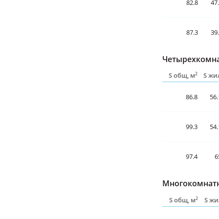
82.8
47
87.3
39
Четырехкомна
2
S общ, м
S жи
86.8
56.
99.3
54.
97.4
6
Многокомнатн
2
S общ, м
S жи