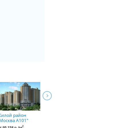
Жилой район
ЖК "Москвичка"
ЖК "Бутовск
Москва А101"
Аллеи"
2
от 83 000 р./м
2
т 95 158 р./м
Бунинская аллея
от 119 000 р./м